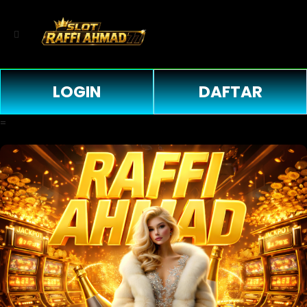
LOGIN
DAFTAR
=