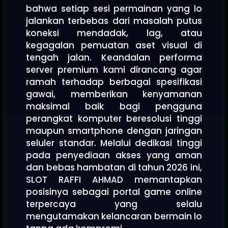
bahwa setiap sesi permainan yang lo
jalankan terbebas dari masalah putus
koneksi mendadak, lag, atau
kegagalan pemuatan aset visual di
tengah jalan. Keandalan performa
server premium kami dirancang agar
ramah terhadap berbagai spesifikasi
gawai, memberikan kenyamanan
maksimal baik bagi pengguna
perangkat komputer beresolusi tinggi
maupun smartphone dengan jaringan
seluler standar. Melalui dedikasi tinggi
pada penyediaan akses yang aman
dan bebas hambatan di tahun 2026 ini,
SLOT RAFFI AHMAD memantapkan
posisinya sebagai portal game online
terpercaya yang selalu
mengutamakan kelancaran bermain lo