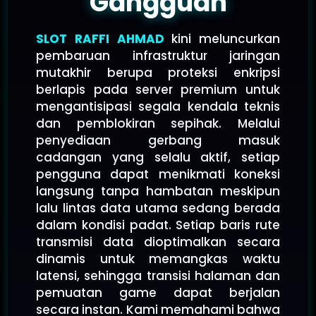
Gangguan
SLOT RAFFI AHMAD
kini meluncurkan
pembaruan infrastruktur jaringan
mutakhir berupa proteksi enkripsi
berlapis pada server premium untuk
mengantisipasi segala kendala teknis
dan pemblokiran sepihak. Melalui
penyediaan gerbang masuk
cadangan yang selalu aktif, setiap
pengguna dapat menikmati koneksi
langsung tanpa hambatan meskipun
lalu lintas data utama sedang berada
dalam kondisi padat. Setiap baris rute
transmisi data dioptimalkan secara
dinamis untuk memangkas waktu
latensi, sehingga transisi halaman dan
pemuatan game dapat berjalan
secara instan. Kami memahami bahwa