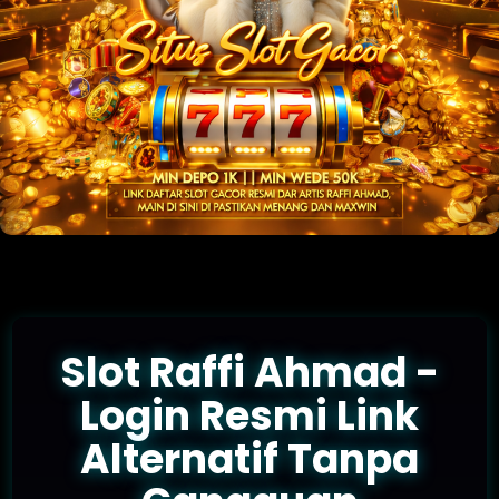
Slot Raffi Ahmad -
Login Resmi Link
Alternatif Tanpa