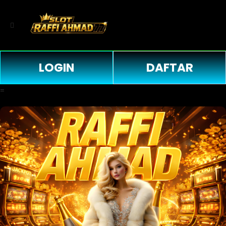
LOGIN
DAFTAR
=