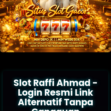
Slot Raffi Ahmad -
Login Resmi Link
Alternatif Tanpa