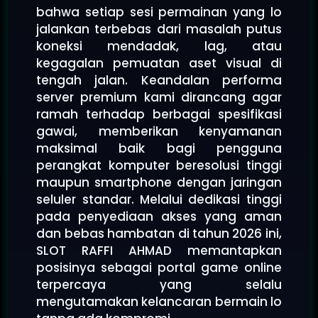
bahwa setiap sesi permainan yang lo
jalankan terbebas dari masalah putus
koneksi mendadak, lag, atau
kegagalan pemuatan aset visual di
tengah jalan. Keandalan performa
server premium kami dirancang agar
ramah terhadap berbagai spesifikasi
gawai, memberikan kenyamanan
maksimal baik bagi pengguna
perangkat komputer beresolusi tinggi
maupun smartphone dengan jaringan
seluler standar. Melalui dedikasi tinggi
pada penyediaan akses yang aman
dan bebas hambatan di tahun 2026 ini,
SLOT RAFFI AHMAD memantapkan
posisinya sebagai portal game online
terpercaya yang selalu
mengutamakan kelancaran bermain lo