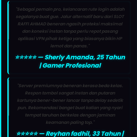
"Sebagai pemain pro, kelancaran rute login adalah
segalanya buat gue. Jalur alternatif baru dari SLOT
RAFFI AHMAD beneran ngasih proteksi maksimal
dan koneksi instan tanpa perlu repot pasang
aplikasi VPN pihak ketiga yang biasanya bikin HP
lemot dan panas."
⭐⭐⭐⭐⭐ — Sherly Amanda, 25 Tahun
| Gamer Profesional
"Server premiumnya beneran kerasa beda kelas.
Respon tombol sangat instan dan putaran
kartunya bener-bener lancar tanpa delay sedetik
pun. Rekomendasi banget buat kalian yang nyari
tempat taruhan berkelas dengan jaminan
keamanan paling top."
⭐⭐⭐⭐⭐ — Reyhan fadhil, 33 Tahun |