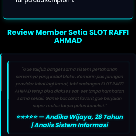
tanpa ada kompromi.
Review Member Setia SLOT RAFFI
AHMAD
"Gue takjub banget sama sistem pertahanan
servernya yang kebal blokir. Kemarin pas jaringan
provider lokal lagi lemot, lobi cadangan SLOT RAFFI
AHMAD tetep bisa diakses sat-set tanpa hambatan
sama sekali. Game baccarat favorit gue berjalan
super mulus tanpa putus koneksi."
⭐⭐⭐⭐⭐ — Andika Wijaya, 28 Tahun
| Analis Sistem Informasi