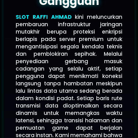
Gangguan
SLOT RAFFI AHMAD
kini meluncurkan
pembaruan infrastruktur jaringan
mutakhir berupa proteksi enkripsi
berlapis pada server premium untuk
mengantisipasi segala kendala teknis
dan pemblokiran sepihak. Melalui
penyediaan gerbang masuk
cadangan yang selalu aktif, setiap
pengguna dapat menikmati koneksi
langsung tanpa hambatan meskipun
lalu lintas data utama sedang berada
dalam kondisi padat. Setiap baris rute
transmisi data dioptimalkan secara
dinamis untuk memangkas waktu
latensi, sehingga transisi halaman dan
pemuatan game dapat berjalan
secara instan. Kami memahami bahwa