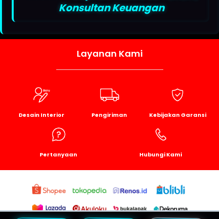
Konsultan Keuangan
Layanan Kami
Desain Interior
Pengiriman
Kebijakan Garansi
Pertanyaan
Hubungi Kami