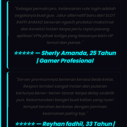
"Sebagai pemain pro, kelancaran rute login adalah
segalanya buat gue. Jalur alternatif baru dari SLOT
RAFFI AHMAD beneran ngasih proteksi maksimal
dan koneksi instan tanpa perlu repot pasang
aplikasi VPN pihak ketiga yang biasanya bikin HP
lemot dan panas."
⭐⭐⭐⭐⭐ — Sherly Amanda, 25 Tahun
| Gamer Profesional
"Server premiumnya beneran kerasa beda kelas.
Respon tombol sangat instan dan putaran
kartunya bener-bener lancar tanpa delay sedetik
pun. Rekomendasi banget buat kalian yang nyari
tempat taruhan berkelas dengan jaminan
keamanan paling top."
⭐⭐⭐⭐⭐ — Reyhan fadhil, 33 Tahun |