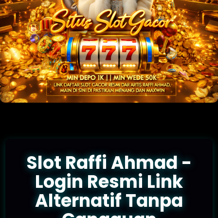
Slot Raffi Ahmad -
Login Resmi Link
Alternatif Tanpa