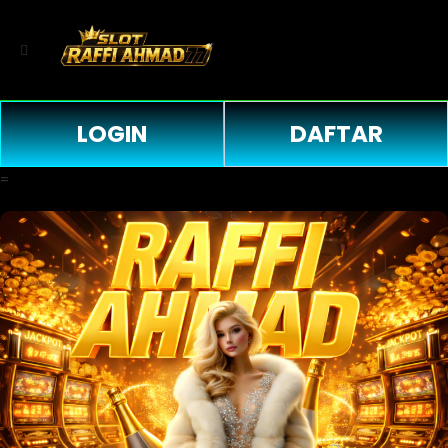
LOGIN
DAFTAR
=