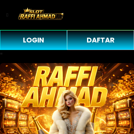
LOGIN
DAFTAR
=