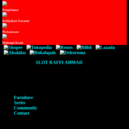
Pengiriman
Kebijakan Garansi
Pertanyaan
Hubungi Kami
©Copyright 2026
SLOT RAFFI AHMAD
|
SEO SLOT RAFFI
AHMAD
Furniture
Series
Community
Contact