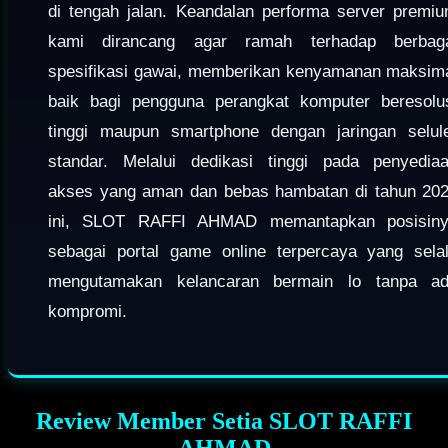
di tengah jalan. Keandalan performa server premi
kami dirancang agar ramah terhadap berbag
spesifikasi gawai, memberikan kenyamanan maksim
baik bagi pengguna perangkat komputer beresolu
tinggi maupun smartphone dengan jaringan selul
standar. Melalui dedikasi tinggi pada penyedia
akses yang aman dan bebas hambatan di tahun 20
ini, SLOT RAFFI AHMAD memantapkan posisin
sebagai portal game online terpercaya yang sela
mengutamakan kelancaran bermain lo tanpa a
kompromi.
Review Member Setia SLOT RAFFI
AHMAD