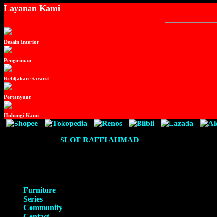
Layanan Kami
Desain Interior
Pengiriman
Kebijakan Garansi
Pertanyaan
Hubungi Kami
©Copyright 2026
SLOT RAFFI AHMAD
|
SEO SLOT RAFFI 
Furniture
Series
Community
Contact