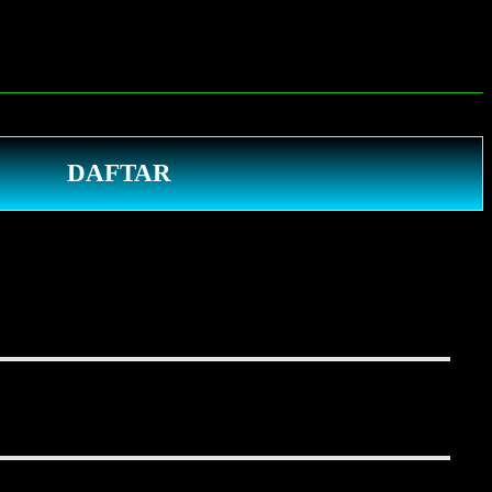
DAFTAR