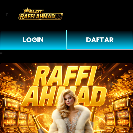
LOGIN
DAFTAR
=