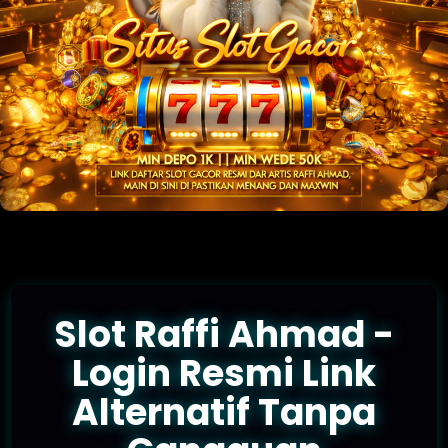
Slot Raffi Ahmad -
Login Resmi Link
Alternatif Tanpa