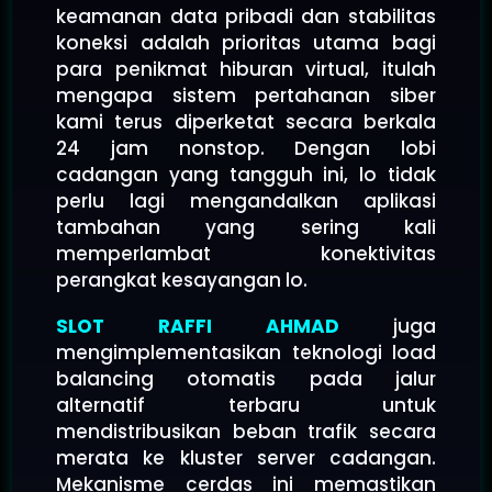
keamanan data pribadi dan stabilitas
koneksi adalah prioritas utama bagi
para penikmat hiburan virtual, itulah
mengapa sistem pertahanan siber
kami terus diperketat secara berkala
24 jam nonstop. Dengan lobi
cadangan yang tangguh ini, lo tidak
perlu lagi mengandalkan aplikasi
tambahan yang sering kali
memperlambat konektivitas
perangkat kesayangan lo.
SLOT RAFFI AHMAD
juga
mengimplementasikan teknologi load
balancing otomatis pada jalur
alternatif terbaru untuk
mendistribusikan beban trafik secara
merata ke kluster server cadangan.
Mekanisme cerdas ini memastikan