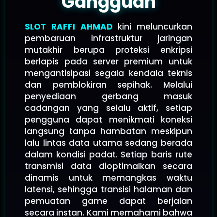
Gangguan
SLOT RAFFI AHMAD
kini meluncurkan
pembaruan infrastruktur jaringan
mutakhir berupa proteksi enkripsi
berlapis pada server premium untuk
mengantisipasi segala kendala teknis
dan pemblokiran sepihak. Melalui
penyediaan gerbang masuk
cadangan yang selalu aktif, setiap
pengguna dapat menikmati koneksi
langsung tanpa hambatan meskipun
lalu lintas data utama sedang berada
dalam kondisi padat. Setiap baris rute
transmisi data dioptimalkan secara
dinamis untuk memangkas waktu
latensi, sehingga transisi halaman dan
pemuatan game dapat berjalan
secara instan. Kami memahami bahwa