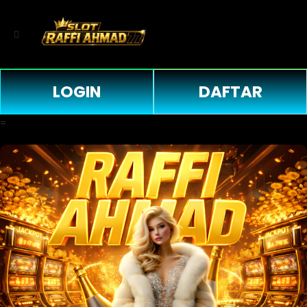
LOGIN
DAFTAR
=