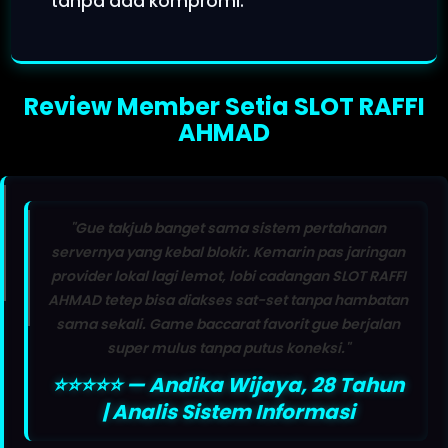
tanpa ada kompromi.
Review Member Setia SLOT RAFFI
AHMAD
"Gue takjub banget sama sistem pertahanan
servernya yang kebal blokir. Kemarin pas jaringan
provider lokal lagi lemot, lobi cadangan SLOT RAFFI
AHMAD tetep bisa diakses sat-set tanpa hambatan
sama sekali. Game baccarat favorit gue berjalan
super mulus tanpa putus koneksi."
⭐⭐⭐⭐⭐ — Andika Wijaya, 28 Tahun
| Analis Sistem Informasi