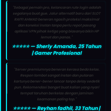
"Sebagai pemain pro, kelancaran rute login adalah
segalanya buat gue. Jalur alternatif baru dari SLOT
RAFFI AHMAD beneran ngasih proteksi maksimal
dan koneksi instan tanpa perlu repot pasang
aplikasi VPN pihak ketiga yang biasanya bikin HP
lemot dan panas."
⭐⭐⭐⭐⭐ — Sherly Amanda, 25 Tahun
| Gamer Profesional
"Server premiumnya beneran kerasa beda kelas.
Respon tombol sangat instan dan putaran
kartunya bener-bener lancar tanpa delay sedetik
pun. Rekomendasi banget buat kalian yang nyari
tempat taruhan berkelas dengan jaminan
keamanan paling top."
⭐⭐⭐⭐⭐ — Reyhan fadhil, 33 Tahun |