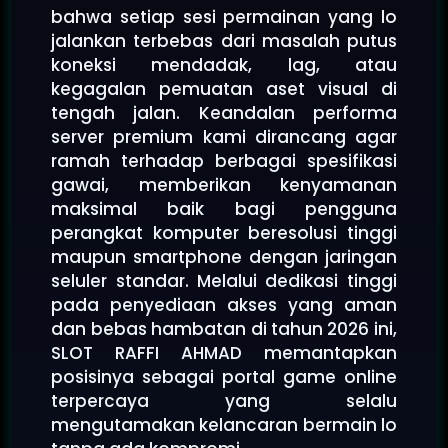
bahwa setiap sesi permainan yang lo
jalankan terbebas dari masalah putus
koneksi mendadak, lag, atau
kegagalan pemuatan aset visual di
tengah jalan. Keandalan performa
server premium kami dirancang agar
ramah terhadap berbagai spesifikasi
gawai, memberikan kenyamanan
maksimal baik bagi pengguna
perangkat komputer beresolusi tinggi
maupun smartphone dengan jaringan
seluler standar. Melalui dedikasi tinggi
pada penyediaan akses yang aman
dan bebas hambatan di tahun 2026 ini,
SLOT RAFFI AHMAD memantapkan
posisinya sebagai portal game online
terpercaya yang selalu
mengutamakan kelancaran bermain lo