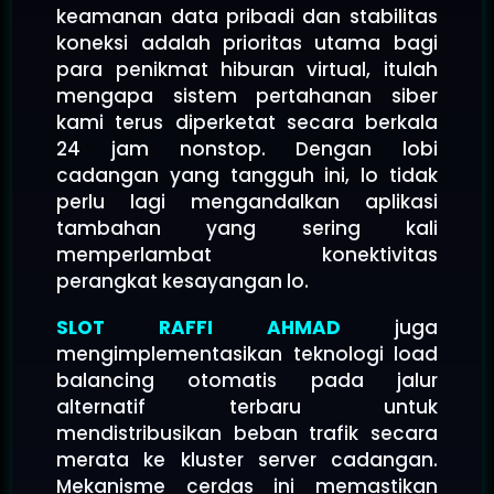
keamanan data pribadi dan stabilitas
koneksi adalah prioritas utama bagi
para penikmat hiburan virtual, itulah
mengapa sistem pertahanan siber
kami terus diperketat secara berkala
24 jam nonstop. Dengan lobi
cadangan yang tangguh ini, lo tidak
perlu lagi mengandalkan aplikasi
tambahan yang sering kali
memperlambat konektivitas
perangkat kesayangan lo.
SLOT RAFFI AHMAD
juga
mengimplementasikan teknologi load
balancing otomatis pada jalur
alternatif terbaru untuk
mendistribusikan beban trafik secara
merata ke kluster server cadangan.
Mekanisme cerdas ini memastikan