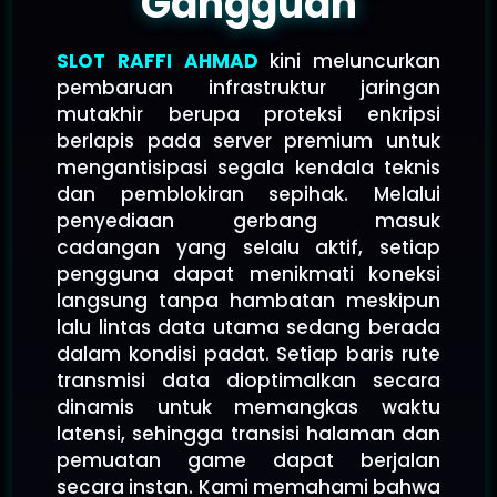
Gangguan
SLOT RAFFI AHMAD
kini meluncurkan
pembaruan infrastruktur jaringan
mutakhir berupa proteksi enkripsi
berlapis pada server premium untuk
mengantisipasi segala kendala teknis
dan pemblokiran sepihak. Melalui
penyediaan gerbang masuk
cadangan yang selalu aktif, setiap
pengguna dapat menikmati koneksi
langsung tanpa hambatan meskipun
lalu lintas data utama sedang berada
dalam kondisi padat. Setiap baris rute
transmisi data dioptimalkan secara
dinamis untuk memangkas waktu
latensi, sehingga transisi halaman dan
pemuatan game dapat berjalan
secara instan. Kami memahami bahwa