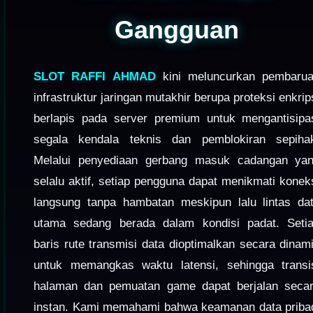
Gangguan
SLOT RAFFI AHMAD
kini meluncurkan pembaru
infrastruktur jaringan mutakhir berupa proteksi enkrip
berlapis pada server premium untuk mengantisipa
segala kendala teknis dan pemblokiran sepiha
Melalui penyediaan gerbang masuk cadangan ya
selalu aktif, setiap pengguna dapat menikmati konek
langsung tanpa hambatan meskipun lalu lintas da
utama sedang berada dalam kondisi padat. Seti
baris rute transmisi data dioptimalkan secara dinam
untuk memangkas waktu latensi, sehingga transi
halaman dan pemuatan game dapat berjalan seca
instan. Kami memahami bahwa keamanan data priba