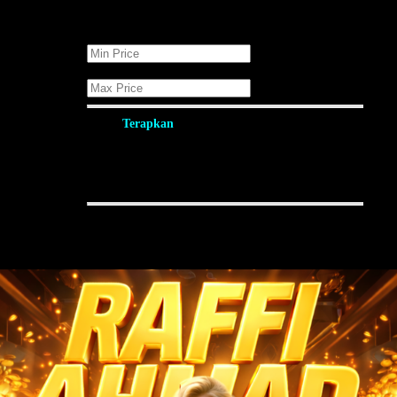
FILTER BY PRICE
Rp
Rp
Terapkan
PRODUCT SERIES
=