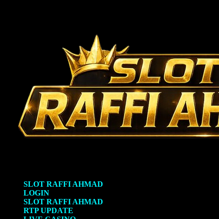
SLOT RAFFI AHMAD
LOGIN
SLOT RAFFI AHMAD
RTP UPDATE