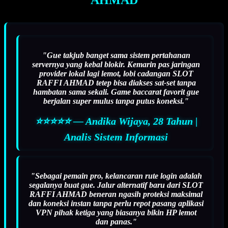
"Gue takjub banget sama sistem pertahanan
servernya yang kebal blokir. Kemarin pas jaringan
provider lokal lagi lemot, lobi cadangan SLOT
RAFFI AHMAD tetep bisa diakses sat-set tanpa
hambatan sama sekali. Game baccarat favorit gue
berjalan super mulus tanpa putus koneksi."
⭐⭐⭐⭐⭐ — Andika Wijaya, 28 Tahun |
Analis Sistem Informasi
"Sebagai pemain pro, kelancaran rute login adalah
segalanya buat gue. Jalur alternatif baru dari SLOT
RAFFI AHMAD beneran ngasih proteksi maksimal
dan koneksi instan tanpa perlu repot pasang aplikasi
VPN pihak ketiga yang biasanya bikin HP lemot
dan panas."