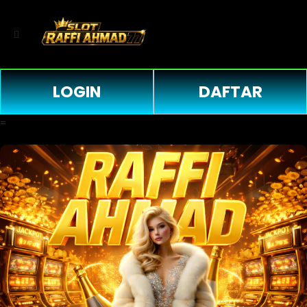
LOGIN
DAFTAR
=