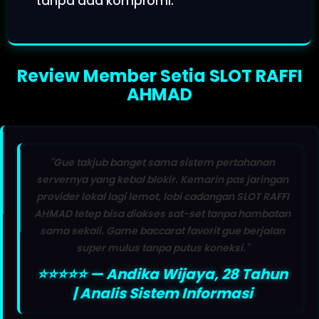
tanpa ada kompromi.
Review Member Setia SLOT RAFFI
AHMAD
"Gue takjub banget sama sistem pertahanan
servernya yang kebal blokir. Kemarin pas jaringan
provider lokal lagi lemot, lobi cadangan SLOT RAFFI
AHMAD tetep bisa diakses sat-set tanpa hambatan
sama sekali. Game baccarat favorit gue berjalan
super mulus tanpa putus koneksi."
⭐⭐⭐⭐⭐ — Andika Wijaya, 28 Tahun
| Analis Sistem Informasi