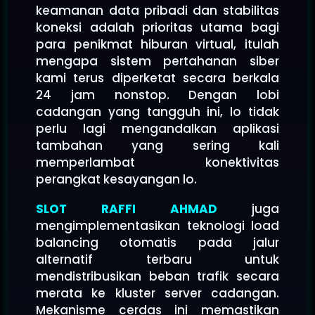
keamanan data pribadi dan stabilitas
koneksi adalah prioritas utama bagi
para penikmat hiburan virtual, itulah
mengapa sistem pertahanan siber
kami terus diperketat secara berkala
24 jam nonstop. Dengan lobi
cadangan yang tangguh ini, lo tidak
perlu lagi mengandalkan aplikasi
tambahan yang sering kali
memperlambat konektivitas
perangkat kesayangan lo.
SLOT RAFFI AHMAD
juga
mengimplementasikan teknologi load
balancing otomatis pada jalur
alternatif terbaru untuk
mendistribusikan beban trafik secara
merata ke kluster server cadangan.
Mekanisme cerdas ini memastikan