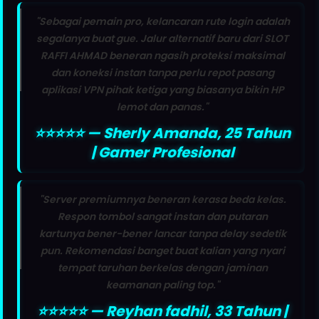
"Sebagai pemain pro, kelancaran rute login adalah
segalanya buat gue. Jalur alternatif baru dari SLOT
RAFFI AHMAD beneran ngasih proteksi maksimal
dan koneksi instan tanpa perlu repot pasang
aplikasi VPN pihak ketiga yang biasanya bikin HP
lemot dan panas."
⭐⭐⭐⭐⭐ — Sherly Amanda, 25 Tahun
| Gamer Profesional
"Server premiumnya beneran kerasa beda kelas.
Respon tombol sangat instan dan putaran
kartunya bener-bener lancar tanpa delay sedetik
pun. Rekomendasi banget buat kalian yang nyari
tempat taruhan berkelas dengan jaminan
keamanan paling top."
⭐⭐⭐⭐⭐ — Reyhan fadhil, 33 Tahun |