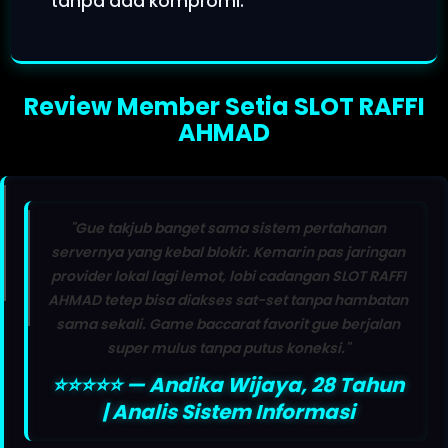
tanpa ada kompromi.
Review Member Setia SLOT RAFFI
AHMAD
"Gue takjub banget sama sistem pertahanan
servernya yang kebal blokir. Kemarin pas jaringan
provider lokal lagi lemot, lobi cadangan SLOT RAFFI
AHMAD tetep bisa diakses sat-set tanpa hambatan
sama sekali. Game baccarat favorit gue berjalan
super mulus tanpa putus koneksi."
⭐⭐⭐⭐⭐ — Andika Wijaya, 28 Tahun
| Analis Sistem Informasi