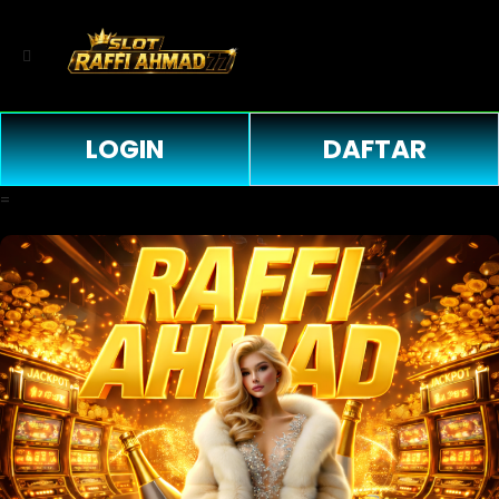
LOGIN
DAFTAR
=