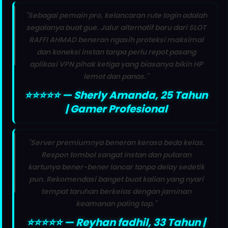
"Sebagai pemain pro, kelancaran rute login adalah
segalanya buat gue. Jalur alternatif baru dari SLOT
RAFFI AHMAD beneran ngasih proteksi maksimal
dan koneksi instan tanpa perlu repot pasang
aplikasi VPN pihak ketiga yang biasanya bikin HP
lemot dan panas."
⭐⭐⭐⭐⭐ — Sherly Amanda, 25 Tahun
| Gamer Profesional
"Server premiumnya beneran kerasa beda kelas.
Respon tombol sangat instan dan putaran
kartunya bener-bener lancar tanpa delay sedetik
pun. Rekomendasi banget buat kalian yang nyari
tempat taruhan berkelas dengan jaminan
keamanan paling top."
⭐⭐⭐⭐⭐ — Reyhan fadhil, 33 Tahun |