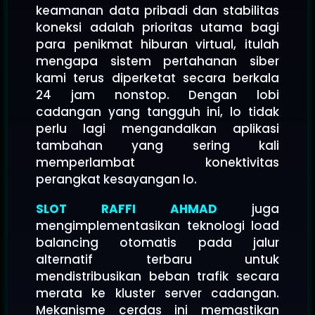
keamanan data pribadi dan stabilitas
koneksi adalah prioritas utama bagi
para penikmat hiburan virtual, itulah
mengapa sistem pertahanan siber
kami terus diperketat secara berkala
24 jam nonstop. Dengan lobi
cadangan yang tangguh ini, lo tidak
perlu lagi mengandalkan aplikasi
tambahan yang sering kali
memperlambat konektivitas
perangkat kesayangan lo.
SLOT RAFFI AHMAD
juga
mengimplementasikan teknologi load
balancing otomatis pada jalur
alternatif terbaru untuk
mendistribusikan beban trafik secara
merata ke kluster server cadangan.
Mekanisme cerdas ini memastikan