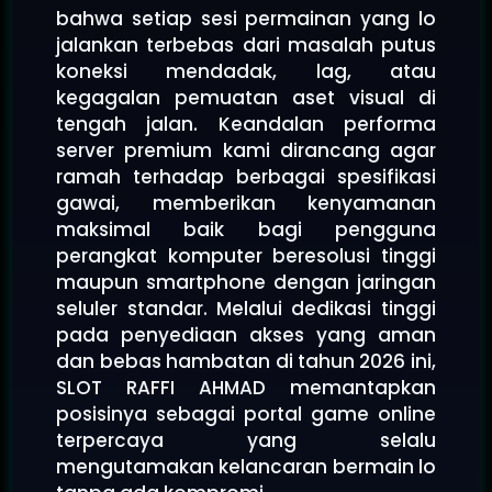
bahwa setiap sesi permainan yang lo
jalankan terbebas dari masalah putus
koneksi mendadak, lag, atau
kegagalan pemuatan aset visual di
tengah jalan. Keandalan performa
server premium kami dirancang agar
ramah terhadap berbagai spesifikasi
gawai, memberikan kenyamanan
maksimal baik bagi pengguna
perangkat komputer beresolusi tinggi
maupun smartphone dengan jaringan
seluler standar. Melalui dedikasi tinggi
pada penyediaan akses yang aman
dan bebas hambatan di tahun 2026 ini,
SLOT RAFFI AHMAD memantapkan
posisinya sebagai portal game online
terpercaya yang selalu
mengutamakan kelancaran bermain lo