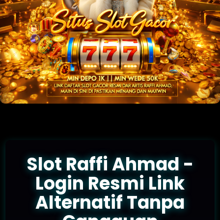
Slot Raffi Ahmad -
Login Resmi Link
Alternatif Tanpa