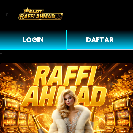
LOGIN
DAFTAR
=