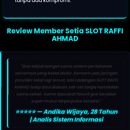
tanpa ada kompromi.
Review Member Setia SLOT RAFFI
AHMAD
"Gue takjub banget sama sistem pertahanan
servernya yang kebal blokir. Kemarin pas jaringan
provider lokal lagi lemot, lobi cadangan SLOT RAFFI
AHMAD tetep bisa diakses sat-set tanpa hambatan
sama sekali. Game baccarat favorit gue berjalan
super mulus tanpa putus koneksi."
⭐⭐⭐⭐⭐ — Andika Wijaya, 28 Tahun
| Analis Sistem Informasi