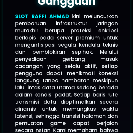
Gangguan
SLOT RAFFI AHMAD
kini meluncurkan
pembaruan infrastruktur jaringan
mutakhir berupa proteksi enkripsi
berlapis pada server premium untuk
mengantisipasi segala kendala teknis
dan pemblokiran sepihak. Melalui
penyediaan gerbang masuk
cadangan yang selalu aktif, setiap
pengguna dapat menikmati koneksi
langsung tanpa hambatan meskipun
lalu lintas data utama sedang berada
dalam kondisi padat. Setiap baris rute
transmisi data dioptimalkan secara
dinamis untuk memangkas waktu
latensi, sehingga transisi halaman dan
pemuatan game dapat berjalan
secara instan. Kami memahami bahwa