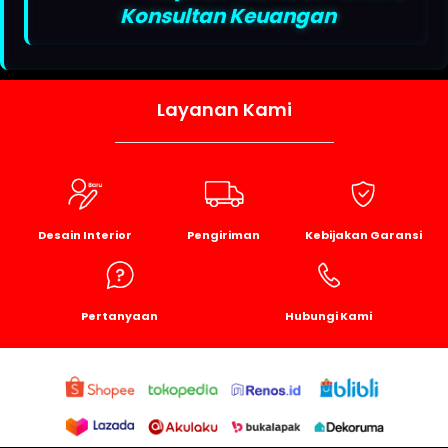
Konsultan Keuangan
Layanan Kami
Desain Interior
Pengiriman
Kebijakan Garansi
Pertanyaan
Hubungi Kami