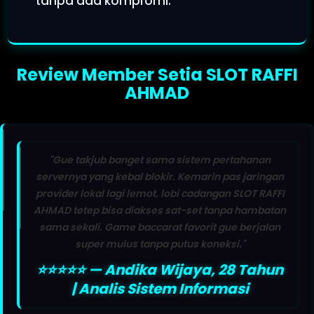
tanpa ada kompromi.
Review Member Setia SLOT RAFFI
AHMAD
"Gue takjub banget sama sistem pertahanan
servernya yang kebal blokir. Kemarin pas jaringan
provider lokal lagi lemot, lobi cadangan SLOT RAFFI
AHMAD tetep bisa diakses sat-set tanpa hambatan
sama sekali. Game baccarat favorit gue berjalan
super mulus tanpa putus koneksi."
⭐⭐⭐⭐⭐ — Andika Wijaya, 28 Tahun
| Analis Sistem Informasi