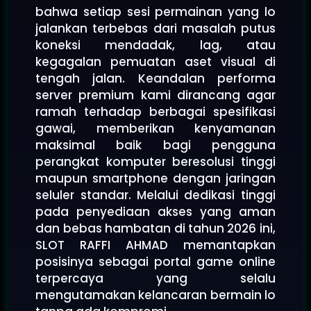
bahwa setiap sesi permainan yang lo
jalankan terbebas dari masalah putus
koneksi mendadak, lag, atau
kegagalan pemuatan aset visual di
tengah jalan. Keandalan performa
server premium kami dirancang agar
ramah terhadap berbagai spesifikasi
gawai, memberikan kenyamanan
maksimal baik bagi pengguna
perangkat komputer beresolusi tinggi
maupun smartphone dengan jaringan
seluler standar. Melalui dedikasi tinggi
pada penyediaan akses yang aman
dan bebas hambatan di tahun 2026 ini,
SLOT RAFFI AHMAD memantapkan
posisinya sebagai portal game online
terpercaya yang selalu
mengutamakan kelancaran bermain lo