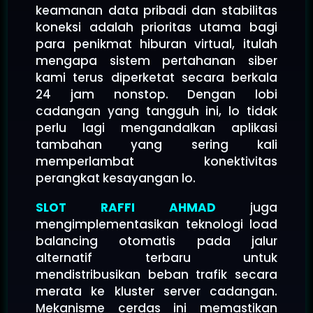
keamanan data pribadi dan stabilitas
koneksi adalah prioritas utama bagi
para penikmat hiburan virtual, itulah
mengapa sistem pertahanan siber
kami terus diperketat secara berkala
24 jam nonstop. Dengan lobi
cadangan yang tangguh ini, lo tidak
perlu lagi mengandalkan aplikasi
tambahan yang sering kali
memperlambat konektivitas
perangkat kesayangan lo.
SLOT RAFFI AHMAD
juga
mengimplementasikan teknologi load
balancing otomatis pada jalur
alternatif terbaru untuk
mendistribusikan beban trafik secara
merata ke kluster server cadangan.
Mekanisme cerdas ini memastikan