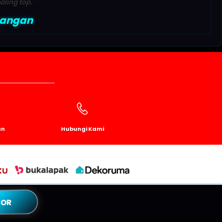
ling top."
uangan
an
Hubungi Kami
COR
Furniture
Series
Community
Contact