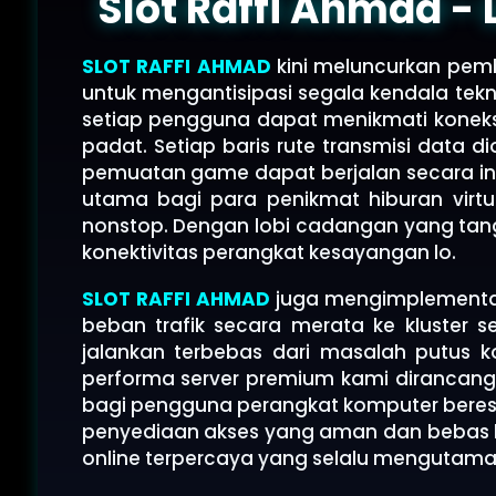
Slot Raffi Ahmad -
SLOT RAFFI AHMAD
kini meluncurkan pemba
untuk mengantisipasi segala kendala tekn
setiap pengguna dapat menikmati koneks
padat. Setiap baris rute transmisi data 
pemuatan game dapat berjalan secara ins
utama bagi para penikmat hiburan virtu
nonstop. Dengan lobi cadangan yang tangg
konektivitas perangkat kesayangan lo.
SLOT RAFFI AHMAD
juga mengimplementasik
beban trafik secara merata ke kluster 
jalankan terbebas dari masalah putus k
performa server premium kami dirancang
bagi pengguna perangkat komputer beresol
penyediaan akses yang aman dan bebas h
online terpercaya yang selalu mengutama