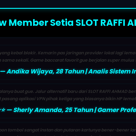
w Member Setia SLOT RAFFI
ng kebal blokir. Kemarin pas jaringan provider lokal lagi lemo
sama sekali. Game baccarat favorit gue berjalan super mulus 
 Andika Wijaya, 28 Tahun | Analis Sistem I
lanya buat gue. Jalur alternatif baru dari SLOT RAFFI AHMAD b
t pasang aplikasi VPN pihak ketiga yang biasanya bikin HP lemot
⭐ — Sherly Amanda, 25 Tahun | Gamer Profe
on tombol sangat instan dan putaran kartunya bener-bener lan