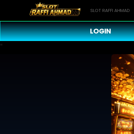
SLOT RAFFI AHMAD
LOGIN
=