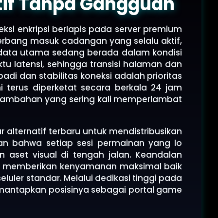
atif Tanpa Gangguan
ksi enkripsi berlapis pada server premium
gerbang masuk cadangan yang selalu aktif,
 data utama sedang berada dalam kondisi
tu latensi, sehingga transisi halaman dan
 dan stabilitas koneksi adalah prioritas
 terus diperketat secara berkala 24 jam
si tambahan yang sering kali memperlambat
alternatif terbaru untuk mendistribusikan
kan bahwa setiap sesi permainan yang lo
 aset visual di tengah jalan. Keandalan
ai, memberikan kenyamanan maksimal baik
ler standar. Melalui dedikasi tinggi pada
mantapkan posisinya sebagai portal game