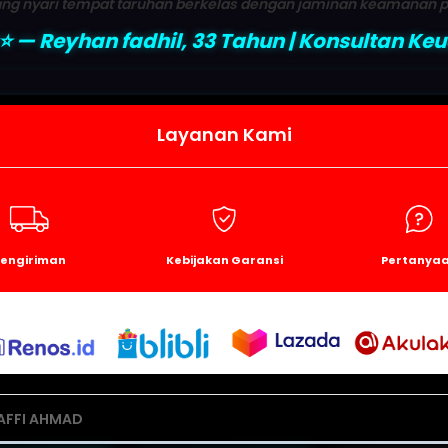
ang nyari tempat taruhan berkelas dengan jaminan keamanan pa
 — Reyhan fadhil, 33 Tahun | Konsultan Ke
Layanan Kami
engiriman
Kebijakan Garansi
Pertanya
AFFI AHMAD