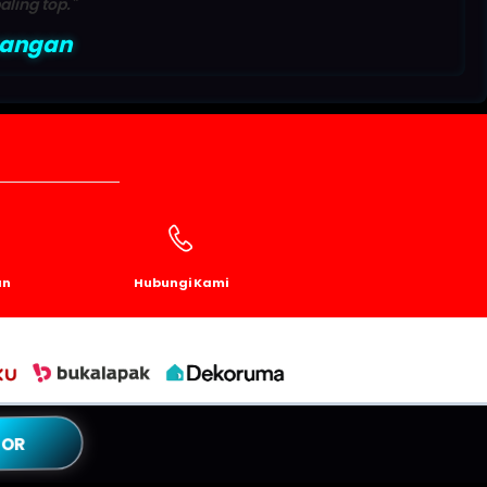
ling top."
uangan
an
Hubungi Kami
COR
Furniture
Series
Community
Contact