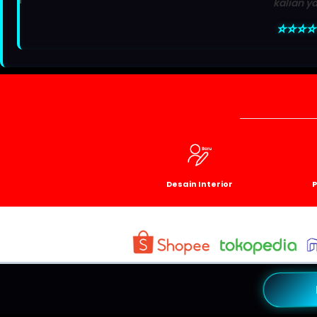
kalian y
⭐⭐⭐⭐⭐
Desain Interior
P
©Copyright 2026
SLOT RAFFI AHMAD
|
SEO SLOT R