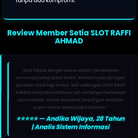
tanpa ada kompromi.
Review Member Setia SLOT RAFFI
AHMAD
"Gue takjub banget sama sistem pertahanan
servernya yang kebal blokir. Kemarin pas jaringan
provider lokal lagi lemot, lobi cadangan SLOT RAFFI
AHMAD tetep bisa diakses sat-set tanpa hambatan
sama sekali. Game baccarat favorit gue berjalan
super mulus tanpa putus koneksi."
⭐⭐⭐⭐⭐ — Andika Wijaya, 28 Tahun
| Analis Sistem Informasi