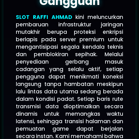
Gangguan
SLOT RAFFI AHMAD
kini meluncurkan
pembaruan infrastruktur jaringan
mutakhir berupa proteksi enkripsi
berlapis pada server premium untuk
mengantisipasi segala kendala teknis
dan pemblokiran sepihak. Melalui
penyediaan gerbang masuk
cadangan yang selalu aktif, setiap
pengguna dapat menikmati koneksi
langsung tanpa hambatan meskipun
lalu lintas data utama sedang berada
dalam kondisi padat. Setiap baris rute
transmisi data dioptimalkan secara
dinamis untuk memangkas waktu
latensi, sehingga transisi halaman dan
pemuatan game dapat berjalan
secara instan. Kami memahami bahwa