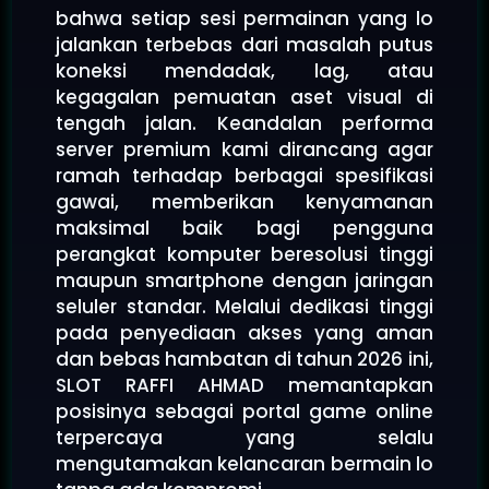
bahwa setiap sesi permainan yang lo
jalankan terbebas dari masalah putus
koneksi mendadak, lag, atau
kegagalan pemuatan aset visual di
tengah jalan. Keandalan performa
server premium kami dirancang agar
ramah terhadap berbagai spesifikasi
gawai, memberikan kenyamanan
maksimal baik bagi pengguna
perangkat komputer beresolusi tinggi
maupun smartphone dengan jaringan
seluler standar. Melalui dedikasi tinggi
pada penyediaan akses yang aman
dan bebas hambatan di tahun 2026 ini,
SLOT RAFFI AHMAD memantapkan
posisinya sebagai portal game online
terpercaya yang selalu
mengutamakan kelancaran bermain lo