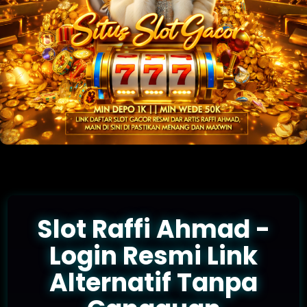
Slot Raffi Ahmad -
Login Resmi Link
Alternatif Tanpa