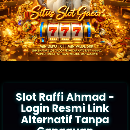
Slot Raffi Ahmad -
Login Resmi Link
Alternatif Tanpa