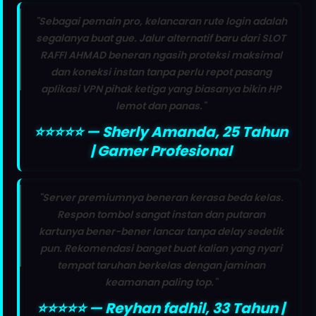
"Sebagai pemain pro, kelancaran rute login adalah
segalanya buat gue. Jalur alternatif baru dari SLOT
RAFFI AHMAD beneran ngasih proteksi maksimal
dan koneksi instan tanpa perlu repot pasang
aplikasi VPN pihak ketiga yang biasanya bikin HP
lemot dan panas."
⭐⭐⭐⭐⭐ — Sherly Amanda, 25 Tahun
| Gamer Profesional
"Server premiumnya beneran kerasa beda kelas.
Respon tombol sangat instan dan putaran
kartunya bener-bener lancar tanpa delay sedetik
pun. Rekomendasi banget buat kalian yang nyari
tempat taruhan berkelas dengan jaminan
keamanan paling top."
⭐⭐⭐⭐⭐ — Reyhan fadhil, 33 Tahun |