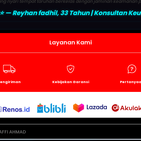
ang nyari tempat taruhan berkelas dengan jaminan keamanan pa
 — Reyhan fadhil, 33 Tahun | Konsultan Ke
Layanan Kami
engiriman
Kebijakan Garansi
Pertanya
AFFI AHMAD