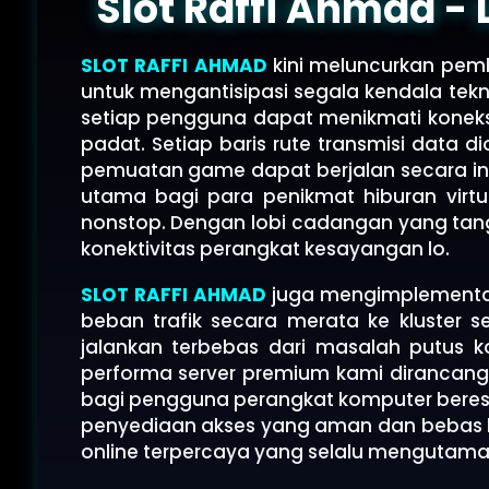
Slot Raffi Ahmad -
SLOT RAFFI AHMAD
kini meluncurkan pemba
untuk mengantisipasi segala kendala tekn
setiap pengguna dapat menikmati koneks
padat. Setiap baris rute transmisi data 
pemuatan game dapat berjalan secara ins
utama bagi para penikmat hiburan virtu
nonstop. Dengan lobi cadangan yang tangg
konektivitas perangkat kesayangan lo.
SLOT RAFFI AHMAD
juga mengimplementasik
beban trafik secara merata ke kluster 
jalankan terbebas dari masalah putus k
performa server premium kami dirancang
bagi pengguna perangkat komputer beresol
penyediaan akses yang aman dan bebas h
online terpercaya yang selalu mengutama