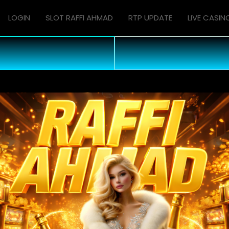
LOGIN
SLOT RAFFI AHMAD
RTP UPDATE
LIVE CASIN