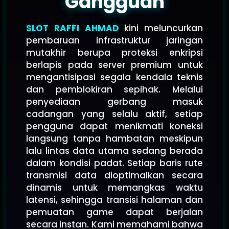
Gangguan
SLOT RAFFI AHMAD
kini meluncurkan
pembaruan infrastruktur jaringan
mutakhir berupa proteksi enkripsi
berlapis pada server premium untuk
mengantisipasi segala kendala teknis
dan pemblokiran sepihak. Melalui
penyediaan gerbang masuk
cadangan yang selalu aktif, setiap
pengguna dapat menikmati koneksi
langsung tanpa hambatan meskipun
lalu lintas data utama sedang berada
dalam kondisi padat. Setiap baris rute
transmisi data dioptimalkan secara
dinamis untuk memangkas waktu
latensi, sehingga transisi halaman dan
pemuatan game dapat berjalan
secara instan. Kami memahami bahwa