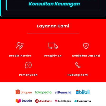
Konsultan Keuangan
Layanan Kami
Desain Interior
Pengiriman
Kebijakan Garansi
Pertanyaan
Hubungi Kami