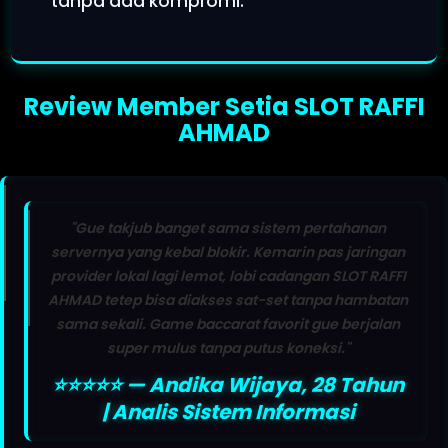
tanpa ada kompromi.
Review Member Setia SLOT RAFFI
AHMAD
"Gue takjub banget sama sistem pertahanan
servernya yang kebal blokir. Kemarin pas jaringan
provider lokal lagi lemot, lobi cadangan SLOT RAFFI
AHMAD tetep bisa diakses sat-set tanpa hambatan
sama sekali. Game baccarat favorit gue berjalan
super mulus tanpa putus koneksi."
⭐⭐⭐⭐⭐ — Andika Wijaya, 28 Tahun
| Analis Sistem Informasi