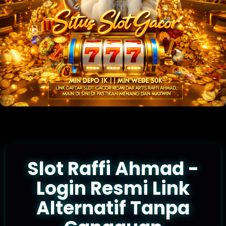
Slot Raffi Ahmad -
Login Resmi Link
Alternatif Tanpa