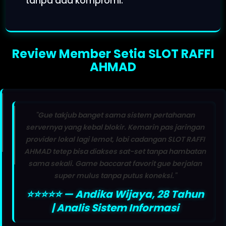
tanpa ada kompromi.
Review Member Setia SLOT RAFFI
AHMAD
"Gue takjub banget sama sistem pertahanan
servernya yang kebal blokir. Kemarin pas jaringan
provider lokal lagi lemot, lobi cadangan SLOT RAFFI
AHMAD tetep bisa diakses sat-set tanpa hambatan
sama sekali. Game baccarat favorit gue berjalan
super mulus tanpa putus koneksi."
⭐⭐⭐⭐⭐ — Andika Wijaya, 28 Tahun
| Analis Sistem Informasi