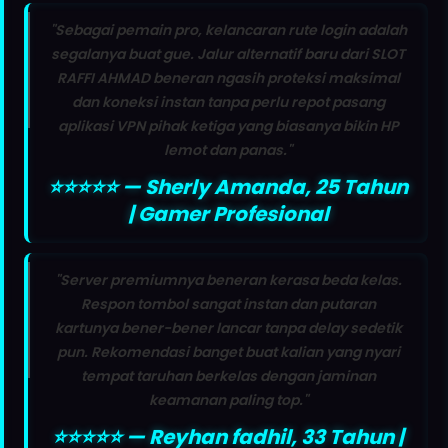
"Sebagai pemain pro, kelancaran rute login adalah
segalanya buat gue. Jalur alternatif baru dari SLOT
RAFFI AHMAD beneran ngasih proteksi maksimal
dan koneksi instan tanpa perlu repot pasang
aplikasi VPN pihak ketiga yang biasanya bikin HP
lemot dan panas."
⭐⭐⭐⭐⭐ — Sherly Amanda, 25 Tahun
| Gamer Profesional
"Server premiumnya beneran kerasa beda kelas.
Respon tombol sangat instan dan putaran
kartunya bener-bener lancar tanpa delay sedetik
pun. Rekomendasi banget buat kalian yang nyari
tempat taruhan berkelas dengan jaminan
keamanan paling top."
⭐⭐⭐⭐⭐ — Reyhan fadhil, 33 Tahun |