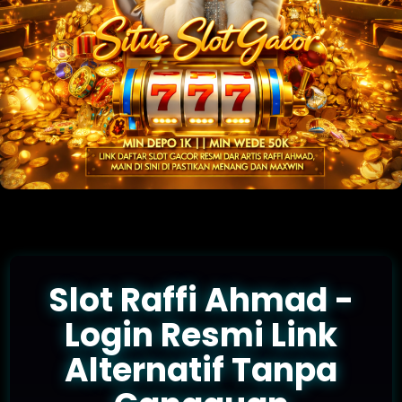
Slot Raffi Ahmad -
Login Resmi Link
Alternatif Tanpa