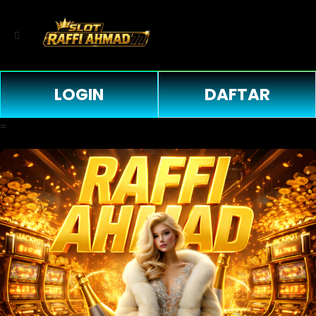
LOGIN
DAFTAR
=