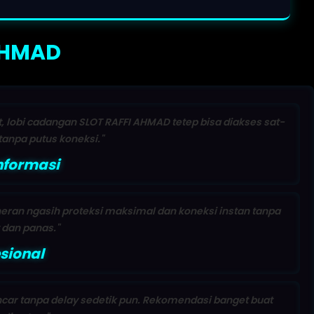
 AHMAD
t, lobi cadangan SLOT RAFFI AHMAD tetep bisa diakses sat-
tanpa putus koneksi."
nformasi
eneran ngasih proteksi maksimal dan koneksi instan tanpa
 dan panas."
sional
car tanpa delay sedetik pun. Rekomendasi banget buat