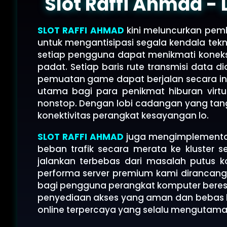
Slot Raffi Ahmad -
SLOT RAFFI AHMAD
kini meluncurkan pemba
untuk mengantisipasi segala kendala tekn
setiap pengguna dapat menikmati koneks
padat. Setiap baris rute transmisi data 
pemuatan game dapat berjalan secara ins
utama bagi para penikmat hiburan virtu
nonstop. Dengan lobi cadangan yang tangg
konektivitas perangkat kesayangan lo.
SLOT RAFFI AHMAD
juga mengimplementasik
beban trafik secara merata ke kluster 
jalankan terbebas dari masalah putus k
performa server premium kami dirancang
bagi pengguna perangkat komputer beresol
penyediaan akses yang aman dan bebas h
online terpercaya yang selalu mengutama