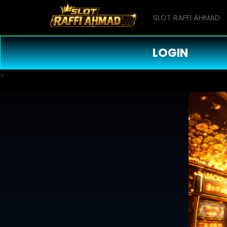
SLOT RAFFI AHMAD
LOGIN
=