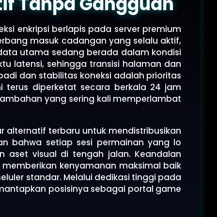
atif Tanpa Gangguan
ksi enkripsi berlapis pada server premium
gerbang masuk cadangan yang selalu aktif,
 data utama sedang berada dalam kondisi
tu latensi, sehingga transisi halaman dan
 dan stabilitas koneksi adalah prioritas
 terus diperketat secara berkala 24 jam
si tambahan yang sering kali memperlambat
alternatif terbaru untuk mendistribusikan
kan bahwa setiap sesi permainan yang lo
 aset visual di tengah jalan. Keandalan
ai, memberikan kenyamanan maksimal baik
ler standar. Melalui dedikasi tinggi pada
mantapkan posisinya sebagai portal game