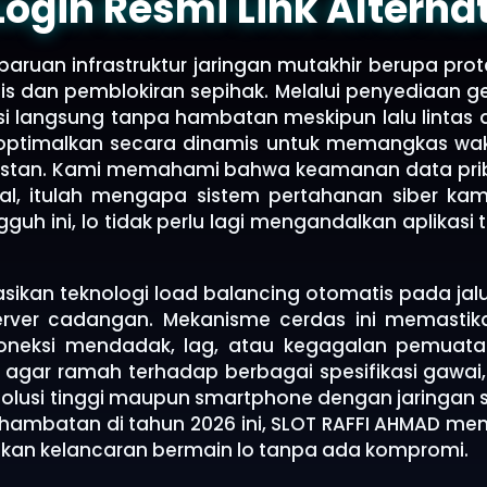
 Login Resmi Link Altern
ruan infrastruktur jaringan mutakhir berupa prote
is dan pemblokiran sepihak. Melalui penyediaan 
i langsung tanpa hambatan meskipun lalu lintas
dioptimalkan secara dinamis untuk memangkas wak
tan. Kami memahami bahwa keamanan data pribadi
al, itulah mengapa sistem pertahanan siber kami
uh ini, lo tidak perlu lagi mengandalkan aplika
an teknologi load balancing otomatis pada jalur 
server cadangan. Mekanisme cerdas ini memasti
oneksi mendadak, lag, atau kegagalan pemuatan
 agar ramah terhadap berbagai spesifikasi gaw
usi tinggi maupun smartphone dengan jaringan selu
ambatan di tahun 2026 ini, SLOT RAFFI AHMAD me
kan kelancaran bermain lo tanpa ada kompromi.