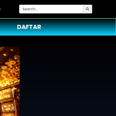
O
DAFTAR