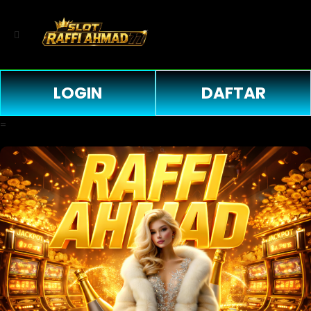
LOGIN
DAFTAR
=