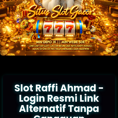
Slot Raffi Ahmad -
Login Resmi Link
Alternatif Tanpa