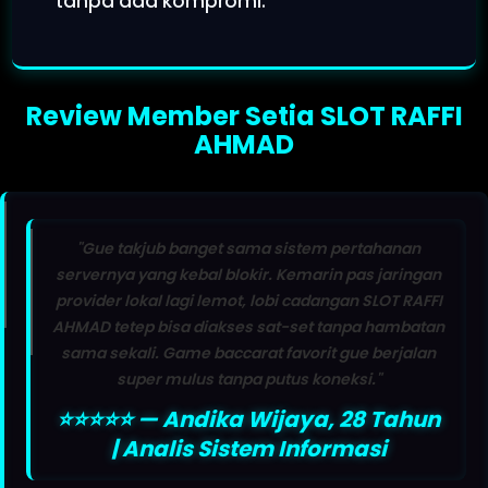
tanpa ada kompromi.
Review Member Setia SLOT RAFFI
AHMAD
"Gue takjub banget sama sistem pertahanan
servernya yang kebal blokir. Kemarin pas jaringan
provider lokal lagi lemot, lobi cadangan SLOT RAFFI
AHMAD tetep bisa diakses sat-set tanpa hambatan
sama sekali. Game baccarat favorit gue berjalan
super mulus tanpa putus koneksi."
⭐⭐⭐⭐⭐ — Andika Wijaya, 28 Tahun
| Analis Sistem Informasi