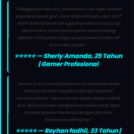
"Sebagai pemain pro, kelancaran rute login adalah
segalanya buat gue. Jalur alternatif baru dari SLOT
RAFFI AHMAD beneran ngasih proteksi maksimal
dan koneksi instan tanpa perlu repot pasang
aplikasi VPN pihak ketiga yang biasanya bikin HP
lemot dan panas."
⭐⭐⭐⭐⭐ — Sherly Amanda, 25 Tahun
| Gamer Profesional
"Server premiumnya beneran kerasa beda kelas.
Respon tombol sangat instan dan putaran
kartunya bener-bener lancar tanpa delay sedetik
pun. Rekomendasi banget buat kalian yang nyari
tempat taruhan berkelas dengan jaminan
keamanan paling top."
⭐⭐⭐⭐⭐ — Reyhan fadhil, 33 Tahun |