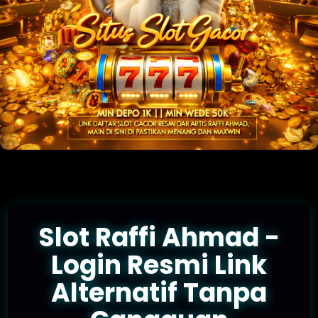
Slot Raffi Ahmad -
Login Resmi Link
Alternatif Tanpa