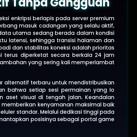
atif Tanpa Gangguan
ksi enkripsi berlapis pada server premium
gerbang masuk cadangan yang selalu aktif,
 data utama sedang berada dalam kondisi
tu latensi, sehingga transisi halaman dan
 dan stabilitas koneksi adalah prioritas
 terus diperketat secara berkala 24 jam
si tambahan yang sering kali memperlambat
alternatif terbaru untuk mendistribusikan
kan bahwa setiap sesi permainan yang lo
 aset visual di tengah jalan. Keandalan
ai, memberikan kenyamanan maksimal baik
ler standar. Melalui dedikasi tinggi pada
mantapkan posisinya sebagai portal game