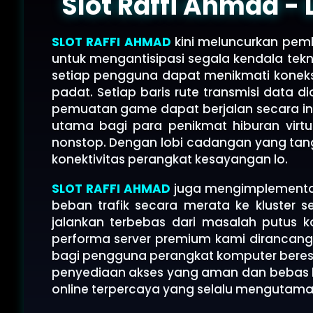
Slot Raffi Ahmad -
SLOT RAFFI AHMAD
kini meluncurkan pemba
untuk mengantisipasi segala kendala tekn
setiap pengguna dapat menikmati koneks
padat. Setiap baris rute transmisi data 
pemuatan game dapat berjalan secara ins
utama bagi para penikmat hiburan virtu
nonstop. Dengan lobi cadangan yang tangg
konektivitas perangkat kesayangan lo.
SLOT RAFFI AHMAD
juga mengimplementasik
beban trafik secara merata ke kluster 
jalankan terbebas dari masalah putus k
performa server premium kami dirancang
bagi pengguna perangkat komputer beresol
penyediaan akses yang aman dan bebas h
online terpercaya yang selalu mengutama