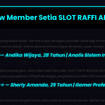
w Member Setia SLOT RAFFI
ng kebal blokir. Kemarin pas jaringan provider lokal lagi lemo
sama sekali. Game baccarat favorit gue berjalan super mulus 
 Andika Wijaya, 28 Tahun | Analis Sistem I
lanya buat gue. Jalur alternatif baru dari SLOT RAFFI AHMAD b
t pasang aplikasi VPN pihak ketiga yang biasanya bikin HP lemot
⭐ — Sherly Amanda, 25 Tahun | Gamer Profe
on tombol sangat instan dan putaran kartunya bener-bener lan