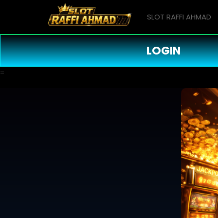
SLOT RAFFI AHMAD
LOGIN
=