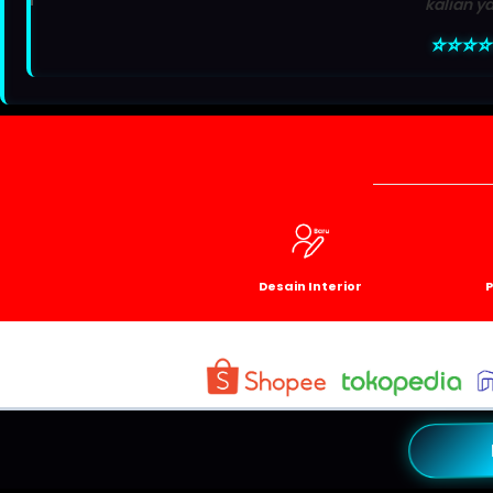
kalian y
⭐⭐⭐⭐⭐
Desain Interior
P
©Copyright 2026
SLOT RAFFI AHMAD
|
SEO SLOT R