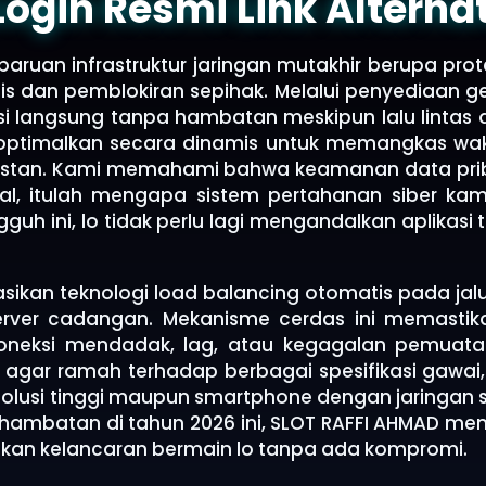
 Login Resmi Link Altern
ruan infrastruktur jaringan mutakhir berupa prote
is dan pemblokiran sepihak. Melalui penyediaan 
i langsung tanpa hambatan meskipun lalu lintas
dioptimalkan secara dinamis untuk memangkas wak
tan. Kami memahami bahwa keamanan data pribadi
al, itulah mengapa sistem pertahanan siber kami
uh ini, lo tidak perlu lagi mengandalkan aplika
an teknologi load balancing otomatis pada jalur 
server cadangan. Mekanisme cerdas ini memasti
oneksi mendadak, lag, atau kegagalan pemuatan
 agar ramah terhadap berbagai spesifikasi gaw
usi tinggi maupun smartphone dengan jaringan selu
ambatan di tahun 2026 ini, SLOT RAFFI AHMAD me
kan kelancaran bermain lo tanpa ada kompromi.