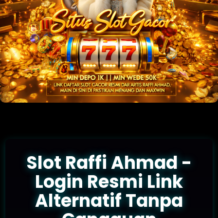
Slot Raffi Ahmad -
Login Resmi Link
Alternatif Tanpa