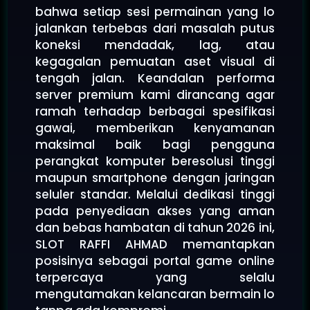
bahwa setiap sesi permainan yang lo
jalankan terbebas dari masalah putus
koneksi mendadak, lag, atau
kegagalan pemuatan aset visual di
tengah jalan. Keandalan performa
server premium kami dirancang agar
ramah terhadap berbagai spesifikasi
gawai, memberikan kenyamanan
maksimal baik bagi pengguna
perangkat komputer beresolusi tinggi
maupun smartphone dengan jaringan
seluler standar. Melalui dedikasi tinggi
pada penyediaan akses yang aman
dan bebas hambatan di tahun 2026 ini,
SLOT RAFFI AHMAD memantapkan
posisinya sebagai portal game online
terpercaya yang selalu
mengutamakan kelancaran bermain lo