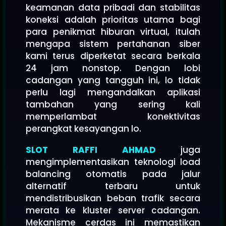
keamanan data pribadi dan stabilitas
koneksi adalah prioritas utama bagi
para penikmat hiburan virtual, itulah
mengapa sistem pertahanan siber
kami terus diperketat secara berkala
24 jam nonstop. Dengan lobi
cadangan yang tangguh ini, lo tidak
perlu lagi mengandalkan aplikasi
tambahan yang sering kali
memperlambat konektivitas
perangkat kesayangan lo.
SLOT RAFFI AHMAD
juga
mengimplementasikan teknologi load
balancing otomatis pada jalur
alternatif terbaru untuk
mendistribusikan beban trafik secara
merata ke kluster server cadangan.
Mekanisme cerdas ini memastikan