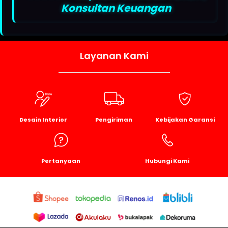
Konsultan Keuangan
Layanan Kami
Desain Interior
Pengiriman
Kebijakan Garansi
Pertanyaan
Hubungi Kami