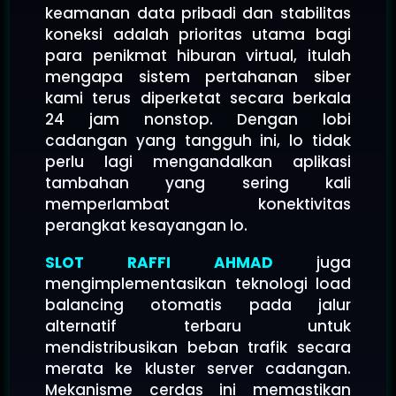
keamanan data pribadi dan stabilitas
koneksi adalah prioritas utama bagi
para penikmat hiburan virtual, itulah
mengapa sistem pertahanan siber
kami terus diperketat secara berkala
24 jam nonstop. Dengan lobi
cadangan yang tangguh ini, lo tidak
perlu lagi mengandalkan aplikasi
tambahan yang sering kali
memperlambat konektivitas
perangkat kesayangan lo.
SLOT RAFFI AHMAD
juga
mengimplementasikan teknologi load
balancing otomatis pada jalur
alternatif terbaru untuk
mendistribusikan beban trafik secara
merata ke kluster server cadangan.
Mekanisme cerdas ini memastikan