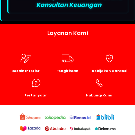
Konsultan Keuangan
Layanan Kami
Desain Interior
Pengiriman
Kebijakan Garansi
Pertanyaan
Hubungi Kami