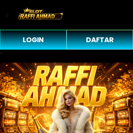
LOGIN
DAFTAR
=