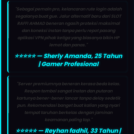
"Sebagai pemain pro, kelancaran rute login adalah
segalanya buat gue. Jalur alternatif baru dari SLOT
RAFFI AHMAD beneran ngasih proteksi maksimal
dan koneksi instan tanpa perlu repot pasang
aplikasi VPN pihak ketiga yang biasanya bikin HP
lemot dan panas."
⭐⭐⭐⭐⭐ — Sherly Amanda, 25 Tahun
| Gamer Profesional
"Server premiumnya beneran kerasa beda kelas.
Respon tombol sangat instan dan putaran
kartunya bener-bener lancar tanpa delay sedetik
pun. Rekomendasi banget buat kalian yang nyari
tempat taruhan berkelas dengan jaminan
keamanan paling top."
⭐⭐⭐⭐⭐ — Reyhan fadhil, 33 Tahun |