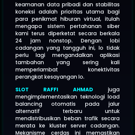
keamanan data pribadi dan stabilitas
koneksi adalah prioritas utama bagi
para penikmat hiburan virtual, itulah
mengapa sistem pertahanan siber
kami terus diperketat secara berkala
24 jam nonstop. Dengan lobi
cadangan yang tangguh ini, lo tidak
perlu lagi mengandalkan aplikasi
tambahan yang sering kali
memperlambat konektivitas
perangkat kesayangan lo.
SLOT RAFFI AHMAD
juga
mengimplementasikan teknologi load
balancing otomatis pada jalur
alternatif terbaru untuk
mendistribusikan beban trafik secara
merata ke kluster server cadangan.
Mekanisme cerdas ini memastikan