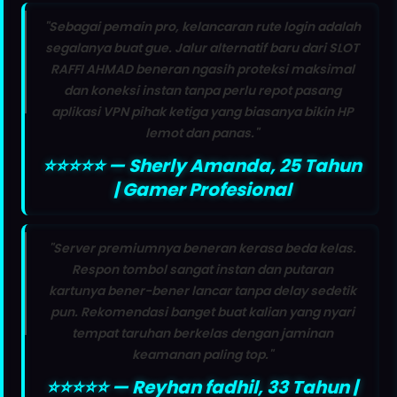
"Sebagai pemain pro, kelancaran rute login adalah
segalanya buat gue. Jalur alternatif baru dari SLOT
RAFFI AHMAD beneran ngasih proteksi maksimal
dan koneksi instan tanpa perlu repot pasang
aplikasi VPN pihak ketiga yang biasanya bikin HP
lemot dan panas."
⭐⭐⭐⭐⭐ — Sherly Amanda, 25 Tahun
| Gamer Profesional
"Server premiumnya beneran kerasa beda kelas.
Respon tombol sangat instan dan putaran
kartunya bener-bener lancar tanpa delay sedetik
pun. Rekomendasi banget buat kalian yang nyari
tempat taruhan berkelas dengan jaminan
keamanan paling top."
⭐⭐⭐⭐⭐ — Reyhan fadhil, 33 Tahun |