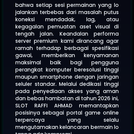
bahwa setiap sesi permainan yang lo
jalankan terbebas dari masalah putus
koneksi mendadak, lag, atau
kegagalan pemuatan aset visual di
tengah jalan. Keandalan performa
server premium kami dirancang agar
ramah terhadap berbagai spesifikasi
gawai, memberikan kenyamanan
maksimal baik bagi pengguna
perangkat komputer beresolusi tinggi
maupun smartphone dengan jaringan
seluler standar. Melalui dedikasi tinggi
pada penyediaan akses yang aman
dan bebas hambatan di tahun 2026 ini,
SLOT RAFFI AHMAD memantapkan
posisinya sebagai portal game online
terpercaya yang selalu
mengutamakan kelancaran bermain lo