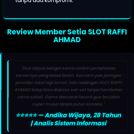
tanpa ada kompromi.
Review Member Setia SLOT RAFFI
AHMAD
"Gue takjub banget sama sistem pertahanan
servernya yang kebal blokir. Kemarin pas jaringan
provider lokal lagi lemot, lobi cadangan SLOT RAFFI
AHMAD tetep bisa diakses sat-set tanpa hambatan
sama sekali. Game baccarat favorit gue berjalan
super mulus tanpa putus koneksi."
⭐⭐⭐⭐⭐ — Andika Wijaya, 28 Tahun
| Analis Sistem Informasi