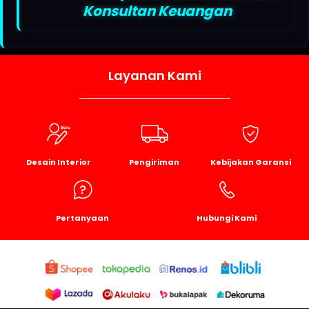
Konsultan Keuangan
Layanan Kami
Desain Interior
Pengiriman
Kebijakan Garansi
Pertanyaan
Hubungi Kami