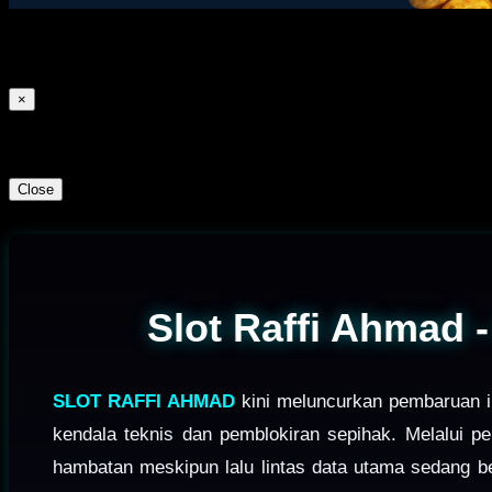
Flash Sale
×
Warning
Close
Slot Raffi Ahmad 
SLOT RAFFI AHMAD
kini meluncurkan pembaruan in
kendala teknis dan pemblokiran sepihak. Melalui p
hambatan meskipun lalu lintas data utama sedang be