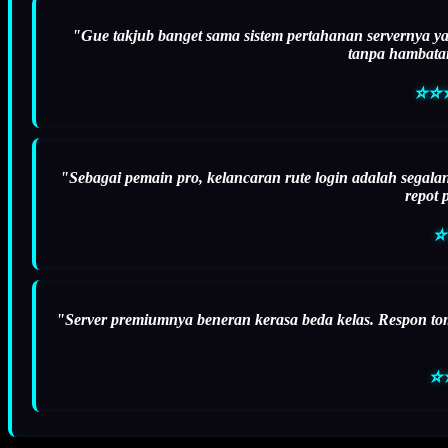
"Gue takjub banget sama sistem pertahanan servernya ya
tanpa hambatan
⭐⭐⭐
"Sebagai pemain pro, kelancaran rute login adalah segal
repot 
⭐
"Server premiumnya beneran kerasa beda kelas. Respon tom
⭐⭐