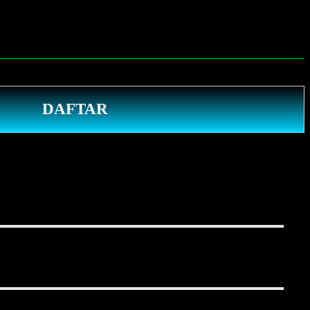
DAFTAR