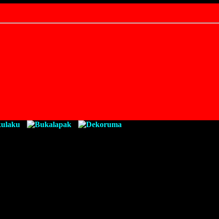
AHMAD