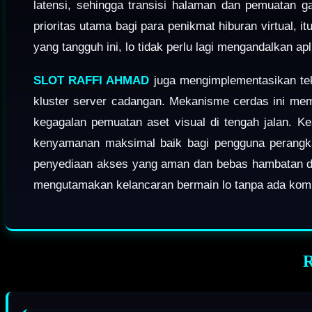
latensi, sehingga transisi halaman dan pemuatan 
prioritas utama bagi para penikmat hiburan virtual,
yang tangguh ini, lo tidak perlu lagi mengandalkan a
SLOT RAFFI AHMAD
juga mengimplementasikan tekno
kluster server cadangan. Mekanisme cerdas ini mem
kegagalan pemuatan aset visual di tengah jalan. K
kenyamanan maksimal baik bagi pengguna perangkat 
penyediaan akses yang aman dan bebas hambatan di
mengutamakan kelancaran bermain lo tanpa ada kom