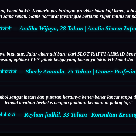
ng kebal blokir. Kemarin pas jaringan provider lokal lagi lemot, l
 sama sekali. Game baccarat favorit gue berjalan super mulus tanpa
⭐⭐ — Andika Wijaya, 28 Tahun | Analis Sistem Info
anya buat gue. Jalur alternatif baru dari SLOT RAFFI AHMAD benera
pasang aplikasi VPN pihak ketiga yang biasanya bikin HP lemot dan
⭐⭐⭐⭐ — Sherly Amanda, 25 Tahun | Gamer Profesio
bol sangat instan dan putaran kartunya bener-bener lancar tanpa d
tempat taruhan berkelas dengan jaminan keamanan paling top."
⭐⭐⭐ — Reyhan fadhil, 33 Tahun | Konsultan Keuan