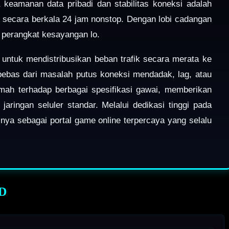
keamanan data pribadi dan stabilitas koneksi adalah
at secara berkala 24 jam nonstop. Dengan lobi cadangan
s perangkat kesayangan lo.
u untuk mendistribusikan beban trafik secara merata ke
bebas dari masalah putus koneksi mendadak, lag, atau
mah terhadap berbagai spesifikasi gawai, memberikan
ingan seluler standar. Melalui dedikasi tinggi pada
a sebagai portal game online terpercaya yang selalu
D