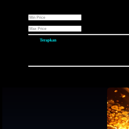
FILTER BY PRICE
Rp
Rp
Terapkan
PRODUCT SERIES
=