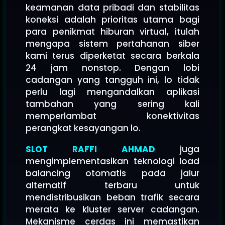
keamanan data pribadi dan stabilitas
koneksi adalah prioritas utama bagi
para penikmat hiburan virtual, itulah
mengapa sistem pertahanan siber
kami terus diperketat secara berkala
24 jam nonstop. Dengan lobi
cadangan yang tangguh ini, lo tidak
perlu lagi mengandalkan aplikasi
tambahan yang sering kali
memperlambat konektivitas
perangkat kesayangan lo.
SLOT RAFFI AHMAD
juga
mengimplementasikan teknologi load
balancing otomatis pada jalur
alternatif terbaru untuk
mendistribusikan beban trafik secara
merata ke kluster server cadangan.
Mekanisme cerdas ini memastikan