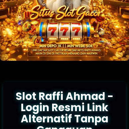
Slot Raffi Ahmad -
Login Resmi Link
Alternatif Tanpa