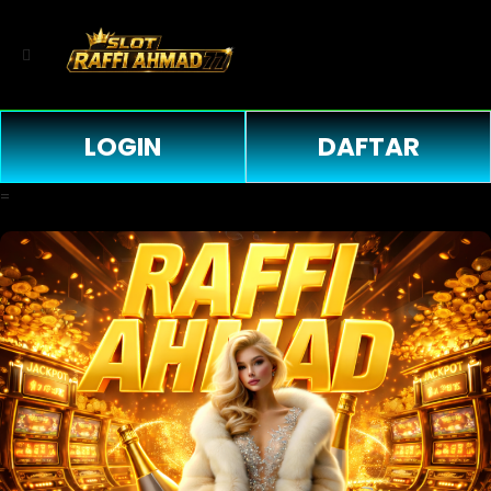
LOGIN
DAFTAR
=