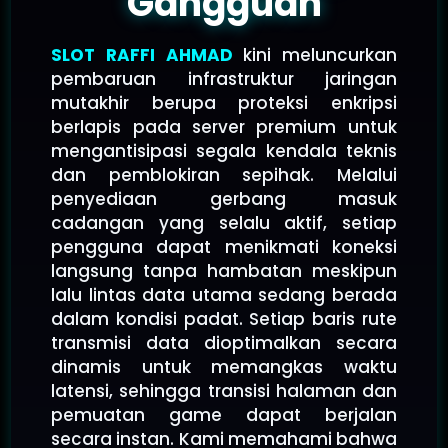
Gangguan
SLOT RAFFI AHMAD
kini meluncurkan
pembaruan infrastruktur jaringan
mutakhir berupa proteksi enkripsi
berlapis pada server premium untuk
mengantisipasi segala kendala teknis
dan pemblokiran sepihak. Melalui
penyediaan gerbang masuk
cadangan yang selalu aktif, setiap
pengguna dapat menikmati koneksi
langsung tanpa hambatan meskipun
lalu lintas data utama sedang berada
dalam kondisi padat. Setiap baris rute
transmisi data dioptimalkan secara
dinamis untuk memangkas waktu
latensi, sehingga transisi halaman dan
pemuatan game dapat berjalan
secara instan. Kami memahami bahwa