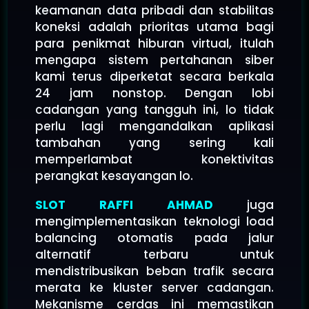
keamanan data pribadi dan stabilitas
koneksi adalah prioritas utama bagi
para penikmat hiburan virtual, itulah
mengapa sistem pertahanan siber
kami terus diperketat secara berkala
24 jam nonstop. Dengan lobi
cadangan yang tangguh ini, lo tidak
perlu lagi mengandalkan aplikasi
tambahan yang sering kali
memperlambat konektivitas
perangkat kesayangan lo.
SLOT RAFFI AHMAD
juga
mengimplementasikan teknologi load
balancing otomatis pada jalur
alternatif terbaru untuk
mendistribusikan beban trafik secara
merata ke kluster server cadangan.
Mekanisme cerdas ini memastikan