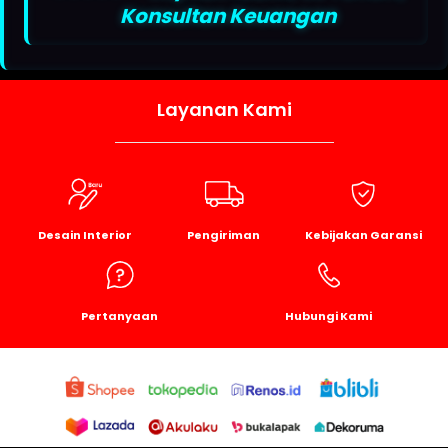
Konsultan Keuangan
Layanan Kami
Desain Interior
Pengiriman
Kebijakan Garansi
Pertanyaan
Hubungi Kami