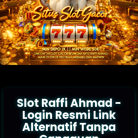
Slot Raffi Ahmad -
Login Resmi Link
Alternatif Tanpa