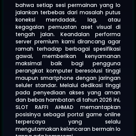
bahwa setiap sesi permainan yang lo
jalankan terbebas dari masalah putus
koneksi mendadak, lag, atau
kegagalan pemuatan aset visual di
tengah jalan. Keandalan performa
server premium kami dirancang agar
ramah terhadap berbagai spesifikasi
gawai, memberikan kenyamanan
maksimal baik bagi pengguna
perangkat komputer beresolusi tinggi
maupun smartphone dengan jaringan
seluler standar. Melalui dedikasi tinggi
pada penyediaan akses yang aman
dan bebas hambatan di tahun 2026 ini,
SLOT RAFFI AHMAD memantapkan
posisinya sebagai portal game online
terpercaya yang selalu
mengutamakan kelancaran bermain lo