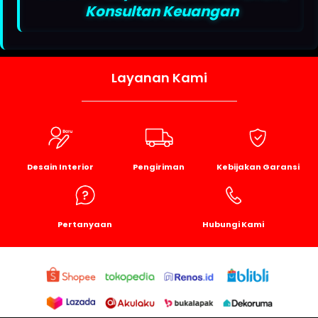
Konsultan Keuangan
Layanan Kami
Desain Interior
Pengiriman
Kebijakan Garansi
Pertanyaan
Hubungi Kami