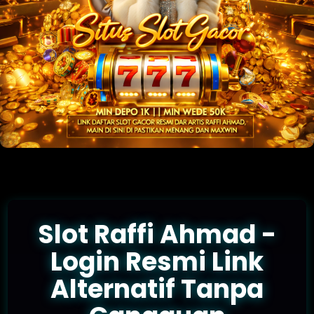
Slot Raffi Ahmad -
Login Resmi Link
Alternatif Tanpa