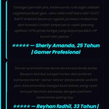
"Sebagai pemain pro, kelancaran rute login adalah
segalanya buat gue. Jalur alternatif baru dari SLOT
RAFFI AHMAD beneran ngasih proteksi maksimal
dan koneksi instan tanpa perlu repot pasang
aplikasi VPN pihak ketiga yang biasanya bikin HP
lemot dan panas."
⭐⭐⭐⭐⭐ — Sherly Amanda, 25 Tahun
| Gamer Profesional
"Server premiumnya beneran kerasa beda kelas.
Respon tombol sangat instan dan putaran
kartunya bener-bener lancar tanpa delay sedetik
pun. Rekomendasi banget buat kalian yang nyari
tempat taruhan berkelas dengan jaminan
keamanan paling top."
⭐⭐⭐⭐⭐ — Reyhan fadhil, 33 Tahun |