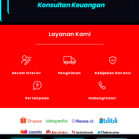
Konsultan Keuangan
Layanan Kami
Desain Interior
Pengiriman
Kebijakan Garansi
Pertanyaan
Hubungi Kami