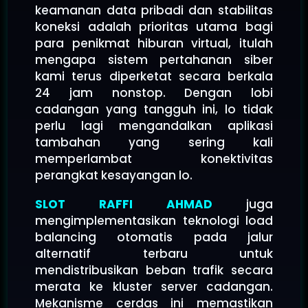
keamanan data pribadi dan stabilitas
koneksi adalah prioritas utama bagi
para penikmat hiburan virtual, itulah
mengapa sistem pertahanan siber
kami terus diperketat secara berkala
24 jam nonstop. Dengan lobi
cadangan yang tangguh ini, lo tidak
perlu lagi mengandalkan aplikasi
tambahan yang sering kali
memperlambat konektivitas
perangkat kesayangan lo.
SLOT RAFFI AHMAD
juga
mengimplementasikan teknologi load
balancing otomatis pada jalur
alternatif terbaru untuk
mendistribusikan beban trafik secara
merata ke kluster server cadangan.
Mekanisme cerdas ini memastikan