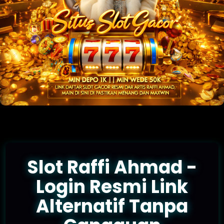
Slot Raffi Ahmad -
Login Resmi Link
Alternatif Tanpa