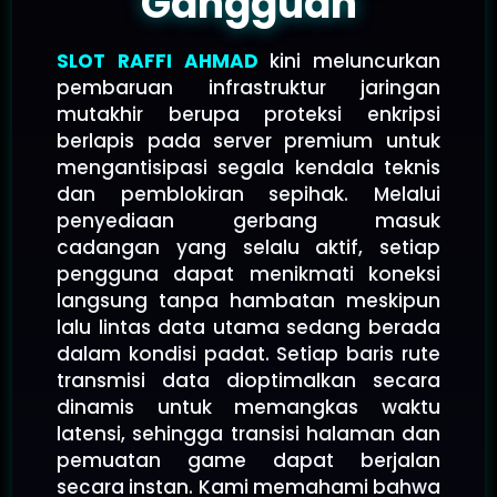
Gangguan
SLOT RAFFI AHMAD
kini meluncurkan
pembaruan infrastruktur jaringan
mutakhir berupa proteksi enkripsi
berlapis pada server premium untuk
mengantisipasi segala kendala teknis
dan pemblokiran sepihak. Melalui
penyediaan gerbang masuk
cadangan yang selalu aktif, setiap
pengguna dapat menikmati koneksi
langsung tanpa hambatan meskipun
lalu lintas data utama sedang berada
dalam kondisi padat. Setiap baris rute
transmisi data dioptimalkan secara
dinamis untuk memangkas waktu
latensi, sehingga transisi halaman dan
pemuatan game dapat berjalan
secara instan. Kami memahami bahwa