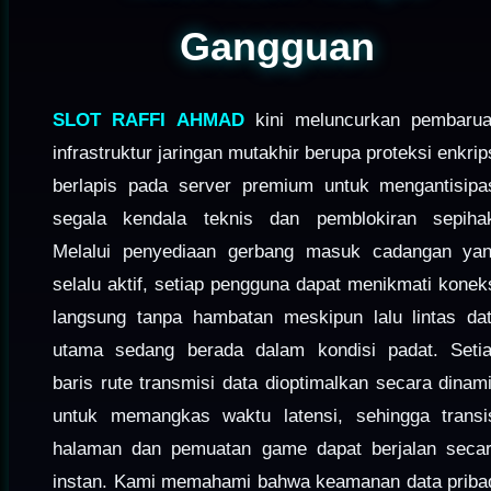
Gangguan
SLOT RAFFI AHMAD
kini meluncurkan pembaru
infrastruktur jaringan mutakhir berupa proteksi enkrip
berlapis pada server premium untuk mengantisipa
segala kendala teknis dan pemblokiran sepiha
Melalui penyediaan gerbang masuk cadangan ya
selalu aktif, setiap pengguna dapat menikmati konek
langsung tanpa hambatan meskipun lalu lintas da
utama sedang berada dalam kondisi padat. Seti
baris rute transmisi data dioptimalkan secara dinam
untuk memangkas waktu latensi, sehingga transi
halaman dan pemuatan game dapat berjalan seca
instan. Kami memahami bahwa keamanan data priba