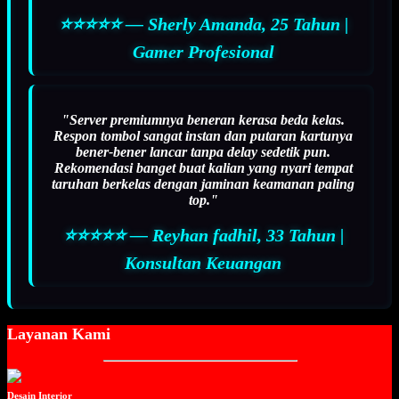
⭐⭐⭐⭐⭐ — Sherly Amanda, 25 Tahun |
Gamer Profesional
"Server premiumnya beneran kerasa beda kelas.
Respon tombol sangat instan dan putaran kartunya
bener-bener lancar tanpa delay sedetik pun.
Rekomendasi banget buat kalian yang nyari tempat
taruhan berkelas dengan jaminan keamanan paling
top."
⭐⭐⭐⭐⭐ — Reyhan fadhil, 33 Tahun |
Konsultan Keuangan
Layanan Kami
Desain Interior