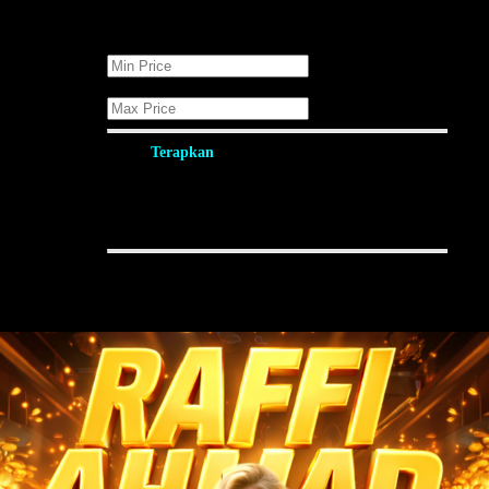
FILTER BY PRICE
Rp
Rp
Terapkan
PRODUCT SERIES
=