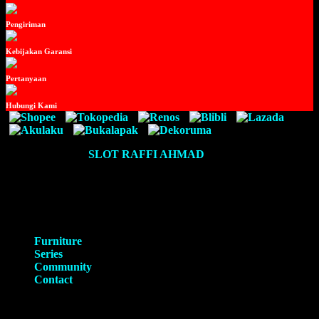
Pengiriman
Kebijakan Garansi
Pertanyaan
Hubungi Kami
©Copyright 2026
SLOT RAFFI AHMAD
|
SEO SLOT RAFFI
AHMAD
Furniture
Series
Community
Contact