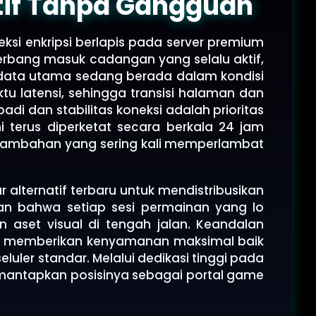
atif Tanpa Gangguan
ksi enkripsi berlapis pada server premium
gerbang masuk cadangan yang selalu aktif,
 data utama sedang berada dalam kondisi
tu latensi, sehingga transisi halaman dan
 dan stabilitas koneksi adalah prioritas
 terus diperketat secara berkala 24 jam
si tambahan yang sering kali memperlambat
alternatif terbaru untuk mendistribusikan
kan bahwa setiap sesi permainan yang lo
 aset visual di tengah jalan. Keandalan
ai, memberikan kenyamanan maksimal baik
ler standar. Melalui dedikasi tinggi pada
mantapkan posisinya sebagai portal game