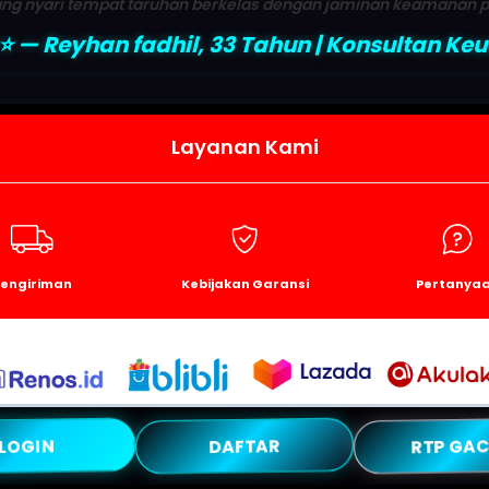
ang nyari tempat taruhan berkelas dengan jaminan keamanan pa
 — Reyhan fadhil, 33 Tahun | Konsultan Ke
Layanan Kami
engiriman
Kebijakan Garansi
Pertanya
RTP GA
DAFTAR
LOGIN
AFFI AHMAD