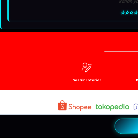
kalian y
⭐⭐⭐⭐⭐
Desain Interior
P
©Copyright 2026
SLOT RAFFI AHMAD
|
SEO SLOT R