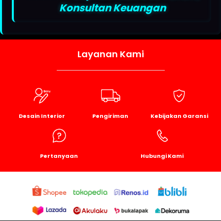
Konsultan Keuangan
Layanan Kami
Desain Interior
Pengiriman
Kebijakan Garansi
Pertanyaan
Hubungi Kami