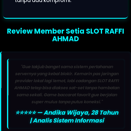
tanpa ada kompromi.
Review Member Setia SLOT RAFFI
AHMAD
"Gue takjub banget sama sistem pertahanan
servernya yang kebal blokir. Kemarin pas jaringan
provider lokal lagi lemot, lobi cadangan SLOT RAFFI
AHMAD tetep bisa diakses sat-set tanpa hambatan
sama sekali. Game baccarat favorit gue berjalan
super mulus tanpa putus koneksi."
⭐⭐⭐⭐⭐ — Andika Wijaya, 28 Tahun
| Analis Sistem Informasi