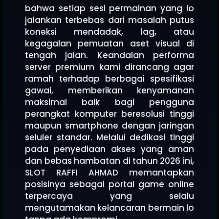
bahwa setiap sesi permainan yang lo
jalankan terbebas dari masalah putus
koneksi mendadak, lag, atau
kegagalan pemuatan aset visual di
tengah jalan. Keandalan performa
server premium kami dirancang agar
ramah terhadap berbagai spesifikasi
gawai, memberikan kenyamanan
maksimal baik bagi pengguna
perangkat komputer beresolusi tinggi
maupun smartphone dengan jaringan
seluler standar. Melalui dedikasi tinggi
pada penyediaan akses yang aman
dan bebas hambatan di tahun 2026 ini,
SLOT RAFFI AHMAD memantapkan
posisinya sebagai portal game online
terpercaya yang selalu
mengutamakan kelancaran bermain lo