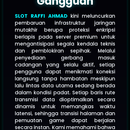
Gangguan
SLOT RAFFI AHMAD
kini meluncurkan
pembaruan infrastruktur jaringan
mutakhir berupa proteksi enkripsi
berlapis pada server premium untuk
mengantisipasi segala kendala teknis
dan pemblokiran sepihak. Melalui
penyediaan gerbang masuk
cadangan yang selalu aktif, setiap
pengguna dapat menikmati koneksi
langsung tanpa hambatan meskipun
lalu lintas data utama sedang berada
dalam kondisi padat. Setiap baris rute
transmisi data dioptimalkan secara
dinamis untuk memangkas waktu
latensi, sehingga transisi halaman dan
pemuatan game dapat berjalan
secara instan. Kami memahami bahwa