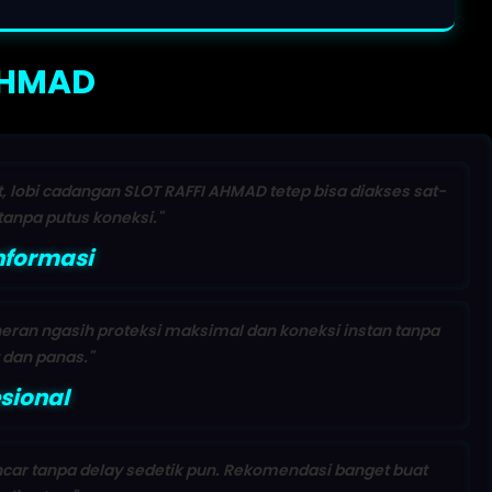
 AHMAD
t, lobi cadangan SLOT RAFFI AHMAD tetep bisa diakses sat-
tanpa putus koneksi."
nformasi
eneran ngasih proteksi maksimal dan koneksi instan tanpa
 dan panas."
sional
car tanpa delay sedetik pun. Rekomendasi banget buat