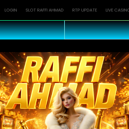
LOGIN
SLOT RAFFI AHMAD
RTP UPDATE
LIVE CASIN