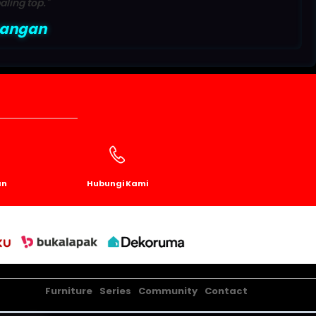
ling top."
uangan
an
Hubungi Kami
Furniture
Series
Community
Contact