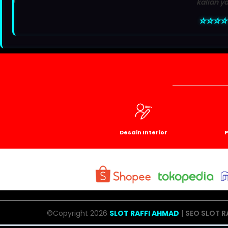
kalian y
⭐⭐⭐⭐⭐
Desain Interior
P
©Copyright 2026
SLOT RAFFI AHMAD
|
SEO SLOT R