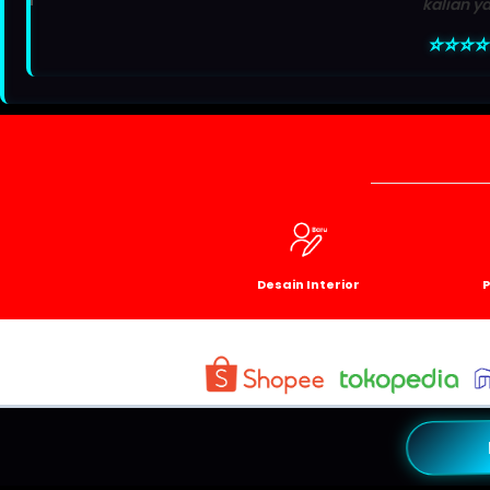
kalian y
⭐⭐⭐⭐⭐
Desain Interior
P
©Copyright 2026
SLOT RAFFI AHMAD
|
SEO SLOT R