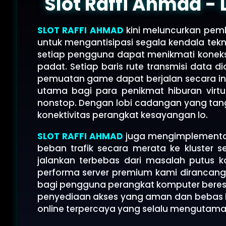
Slot Raffi Ahmad -
SLOT RAFFI AHMAD
kini meluncurkan pemba
untuk mengantisipasi segala kendala tekn
setiap pengguna dapat menikmati koneks
padat. Setiap baris rute transmisi data 
pemuatan game dapat berjalan secara ins
utama bagi para penikmat hiburan virtu
nonstop. Dengan lobi cadangan yang tangg
konektivitas perangkat kesayangan lo.
SLOT RAFFI AHMAD
juga mengimplementasik
beban trafik secara merata ke kluster 
jalankan terbebas dari masalah putus k
performa server premium kami dirancang
bagi pengguna perangkat komputer beresol
penyediaan akses yang aman dan bebas h
online terpercaya yang selalu mengutama