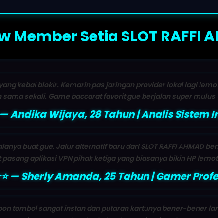
w Member Setia SLOT RAFFI
ng kebal blokir. Kemarin pas jaringan provider lokal lagi lemo
sama sekali. Game baccarat favorit gue berjalan super mulus 
 Andika Wijaya, 28 Tahun | Analis Sistem I
lanya buat gue. Jalur alternatif baru dari SLOT RAFFI AHMAD b
t pasang aplikasi VPN pihak ketiga yang biasanya bikin HP lemot
⭐ — Sherly Amanda, 25 Tahun | Gamer Profe
on tombol sangat instan dan putaran kartunya bener-bener lan