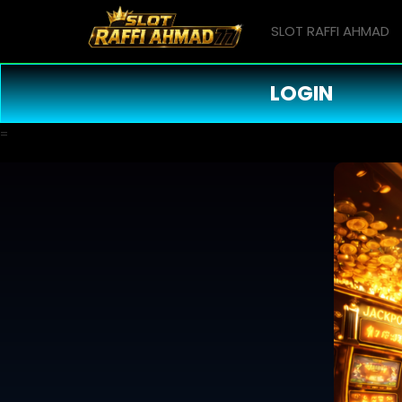
SLOT RAFFI AHMAD
LOGIN
=