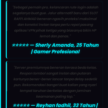
"Sebagai pemain pro, kelancaran rute login adalah
segalanya buat gue. Jalur alternatif baru dari SLOT
RAFFI AHMAD beneran ngasih proteksi maksimal
dan koneksi instan tanpa perlu repot pasang
aplikasi VPN pihak ketiga yang biasanya bikin HP
lemot dan panas."
⭐⭐⭐⭐⭐ — Sherly Amanda, 25 Tahun
| Gamer Profesional
"Server premiumnya beneran kerasa beda kelas.
Respon tombol sangat instan dan putaran
kartunya bener-bener lancar tanpa delay sedetik
pun. Rekomendasi banget buat kalian yang nyari
tempat taruhan berkelas dengan jaminan
keamanan paling top."
⭐⭐⭐⭐⭐ — Reyhan fadhil, 33 Tahun |