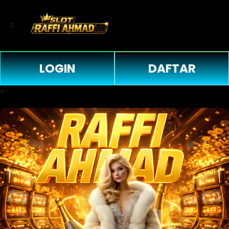
LOGIN
DAFTAR
=