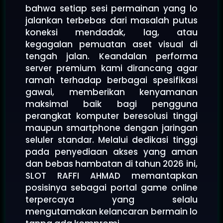
bahwa setiap sesi permainan yang lo
jalankan terbebas dari masalah putus
koneksi mendadak, lag, atau
kegagalan pemuatan aset visual di
tengah jalan. Keandalan performa
server premium kami dirancang agar
ramah terhadap berbagai spesifikasi
gawai, memberikan kenyamanan
maksimal baik bagi pengguna
perangkat komputer beresolusi tinggi
maupun smartphone dengan jaringan
seluler standar. Melalui dedikasi tinggi
pada penyediaan akses yang aman
dan bebas hambatan di tahun 2026 ini,
SLOT RAFFI AHMAD memantapkan
posisinya sebagai portal game online
terpercaya yang selalu
mengutamakan kelancaran bermain lo