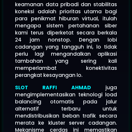
keamanan data pribadi dan stabilitas
koneksi adalah prioritas utama bagi
para penikmat hiburan virtual, itulah
mengapa sistem pertahanan siber
kami terus diperketat secara berkala
24 jam nonstop. Dengan lobi
cadangan yang tangguh ini, lo tidak
perlu lagi mengandalkan aplikasi
tambahan yang sering kali
memperlambat konektivitas
perangkat kesayangan lo.
SLOT RAFFI AHMAD
juga
mengimplementasikan teknologi load
balancing otomatis pada jalur
alternatif terbaru untuk
mendistribusikan beban trafik secara
merata ke kluster server cadangan.
Mekanisme cerdas ini memastikan